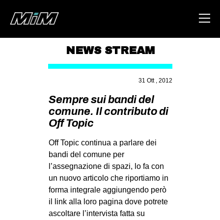
NEWS STREAM
HOME
31 Ott , 2012
ABOUT
Sempre sui bandi del
AREA
comune. Il contributo di
Off Topic
DEGENERAZIONE
GAZA FREESTYLE
Off Topic continua a parlare dei
bandi del comune per
CSOA LAMBRETTA
l’assegnazione di spazi, lo fa con
MSM
un nuovo articolo che riportiamo in
STUDENTI TSUNAMI
forma integrale aggiungendo però
il link alla loro pagina dove potrete
ZAM
ascoltare l’intervista fatta su