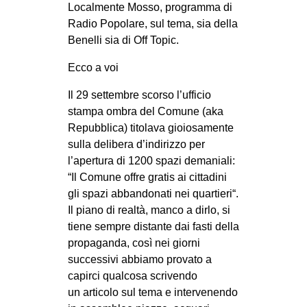
Localmente Mosso, programma di
MILANO
Radio Popolare, sul tema, sia della
MOBILITAZIONI
Benelli sia di Off Topic.
SPAZI
Ecco a voi
SPORT POPOLARE
Il 29 settembre scorso l’ufficio
MOVIMENTI
stampa ombra del Comune (aka
Repubblica) titolava gioiosamente
AMBIENTE
sulla delibera d’indirizzo per
ANTIFASCISMO
l’apertura di 1200 spazi demaniali:
DIRITTO ALL’ABITARE
“Il Comune offre gratis ai cittadini
gli spazi abbandonati nei quartieri“.
GENERI
Il piano di realtà, manco a dirlo, si
MIGRAZIONI
tiene sempre distante dai fasti della
propaganda, così nei giorni
PRECARIATO
successivi abbiamo provato a
REPRESSIONE
capirci qualcosa scrivendo
un articolo sul tema e intervenendo
STUDENTI