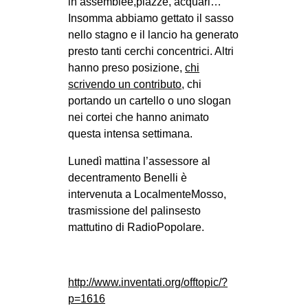
in assemblee,piazze, acquari…
CULTURE
Insomma abbiamo gettato il sasso
nello stagno e il lancio ha generato
ARTE
presto tanti cerchi concentrici. Altri
CINEMA
hanno preso posizione,
chi
MANIFESTI
scrivendo un contributo
, chi
portando un cartello o uno slogan
MUSICA
nei cortei che hanno animato
RECENSIONI
questa intensa settimana.
INTERNAZIONALE
Lunedì mattina l’assessore al
decentramento Benelli è
AFRICA
intervenuta a LocalmenteMosso,
AMERICHE
trasmissione del palinsesto
mattutino di RadioPopolare.
ESTREMO ORIENTE
EUROPA
MEDIO ORIENTE
http://www.inventati.org/offtopic/?
p=1616
MONDO