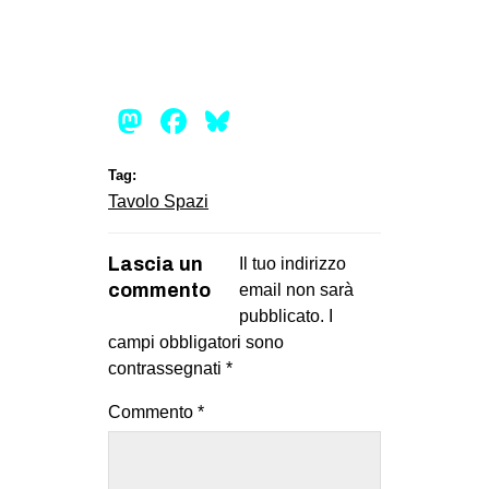
EVENTI
in
Mastodon
Facebook
Bluesky
Fb
tw
Tag:
Tavolo Spazi
bsky
Lascia un
Il tuo indirizzo
ms
commento
email non sarà
pubblicato.
I
SEARCH
campi obbligatori sono
contrassegnati
*
Commento
*