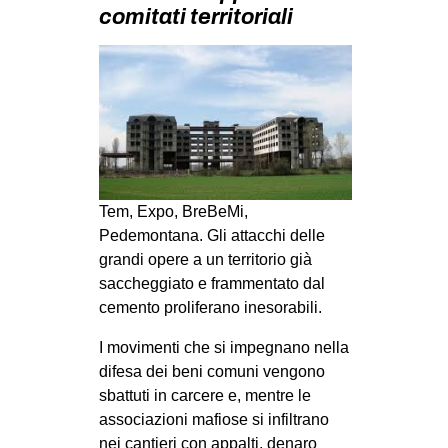
MILANO
comitati territoriali
MOBILITAZIONI
SPAZI
SPORT POPOLARE
MOVIMENTI
AMBIENTE
Tem, Expo, BreBeMi,
ANTIFASCISMO
Pedemontana. Gli attacchi delle
DIRITTO ALL’ABITARE
grandi opere a un territorio già
saccheggiato e frammentato dal
GENERI
cemento proliferano inesorabili.
MIGRAZIONI
I movimenti che si impegnano nella
PRECARIATO
difesa dei beni comuni vengono
REPRESSIONE
sbattuti in carcere e, mentre le
associazioni mafiose si infiltrano
STUDENTI
nei cantieri con appalti, denaro