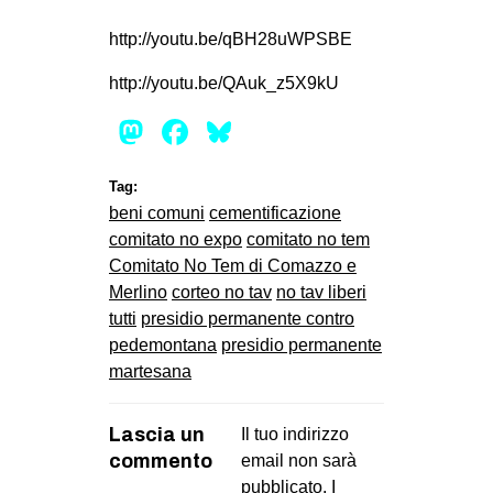
EVENTI
http://youtu.be/qBH28uWPSBE
in
http://youtu.be/QAuk_z5X9kU
Mastodon
Facebook
Bluesky
Fb
tw
Tag:
beni comuni
cementificazione
bsky
comitato no expo
comitato no tem
Comitato No Tem di Comazzo e
ms
Merlino
corteo no tav
no tav liberi
tutti
presidio permanente contro
SEARCH
pedemontana
presidio permanente
martesana
Lascia un
Il tuo indirizzo
commento
email non sarà
pubblicato.
I