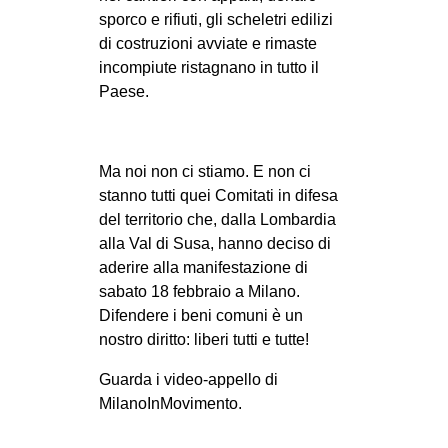
CULTURE
sporco e rifiuti, gli scheletri edilizi
di costruzioni avviate e rimaste
ARTE
incompiute ristagnano in tutto il
CINEMA
Paese.
MANIFESTI
MUSICA
Ma noi non ci stiamo. E non ci
RECENSIONI
stanno tutti quei Comitati in difesa
del territorio che, dalla Lombardia
INTERNAZIONALE
alla Val di Susa, hanno deciso di
AFRICA
aderire alla manifestazione di
sabato 18 febbraio a Milano.
AMERICHE
Difendere i beni comuni è un
ESTREMO ORIENTE
nostro diritto: liberi tutti e tutte!
EUROPA
Guarda i video-appello di
MEDIO ORIENTE
MilanoInMovimento.
MONDO