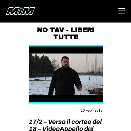
NO TAV - LIBERI
TUTTI!
HOME
ABOUT
AREA
DEGENERAZIONE
GAZA FREESTYLE
CSOA LAMBRETTA
MSM
16 Feb , 2012
STUDENTI TSUNAMI
17/2 – Verso il corteo del
ZAM
18 – VideoAppello dai