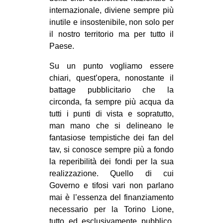
CULTURE
internazionale, diviene sempre più
inutile e insostenibile, non solo per
ARTE
il nostro territorio ma per tutto il
CINEMA
Paese.
MANIFESTI
Su un punto vogliamo essere
MUSICA
chiari, quest’opera, nonostante il
battage pubblicitario che la
RECENSIONI
circonda, fa sempre più acqua da
tutti i punti di vista e sopratutto,
INTERNAZIONALE
man mano che si delineano le
AFRICA
fantasiose tempistiche dei fan del
AMERICHE
tav, si conosce sempre più a fondo
la reperibilità dei fondi per la sua
ESTREMO ORIENTE
realizzazione. Quello di cui
EUROPA
Governo e tifosi vari non parlano
mai è l’essenza del finanziamento
MEDIO ORIENTE
necessario per la Torino Lione,
MONDO
tutto ed esclusivamente pubblico,