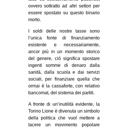
ovvero sottratto ad altri settori per
EVENTI
essere spostato su questo binario
morto.
in
I soldi delle nostre tasse sono
Fb
l’unica fonte di finanziamento
esistente e necessariamente,
tw
ancor piú in un momento storico
del genere, ciò significa spostare
bsky
ingenti somme di denaro dalla
ms
sanità, dalla scuola e dai servizi
sociali, per finanziare quella che
SEARCH
ormai è la cassaforte, con relativo
bancomat, del sistema dei partiti.
A fronte di un’inutilità evidente, la
Torino Lione è divenuta un simbolo
della politica che vuol mettere a
tacere un movimento popolare