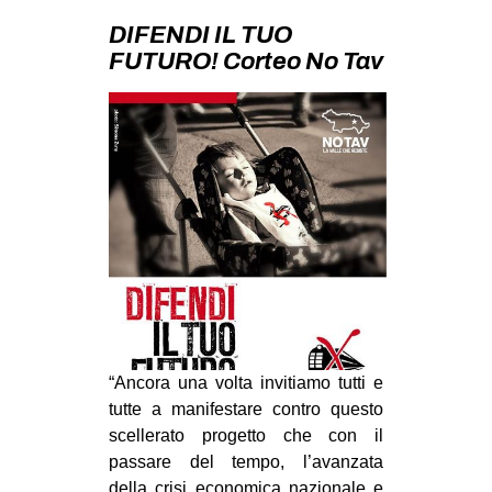
MILANO
DIFENDI IL TUO
MOBILITAZIONI
FUTURO! Corteo No Tav
SPAZI
SPORT POPOLARE
MOVIMENTI
AMBIENTE
ANTIFASCISMO
DIRITTO ALL’ABITARE
GENERI
MIGRAZIONI
“Ancora una volta invitiamo tutti e
PRECARIATO
tutte a manifestare contro questo
REPRESSIONE
scellerato progetto che con il
passare del tempo, l’avanzata
STUDENTI
della crisi economica nazionale e