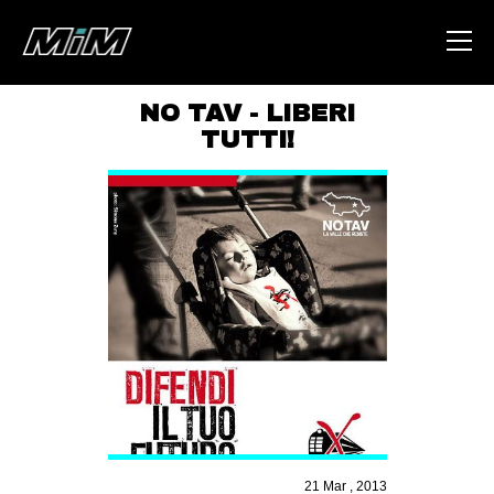
NO TAV - LIBERI
TUTTI!
HOME
ABOUT
AREA
DEGENERAZIONE
GAZA FREESTYLE
CSOA LAMBRETTA
MSM
STUDENTI TSUNAMI
ZAM
21 Mar , 2013