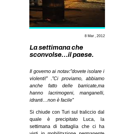
MILANO
MOBILITAZIONI
SPAZI
SPORT POPOLARE
8 Mar , 2012
MOVIMENTI
La settimana che
sconvolse…il paese.
AMBIENTE
ANTIFASCISMO
Il governo ai notav:”dovete isolare i
DIRITTO ALL’ABITARE
violenti!” .”Ci proviamo, abbiamo
anche fatto delle barricate,ma
GENERI
hanno lacrimogeni, manganelli,
MIGRAZIONI
idranti…non è facile”
PRECARIATO
Si chiude con Turi sul traliccio dal
REPRESSIONE
quale è precipitato Luca, la
settimana di battaglia che ci ha
STUDENTI
visti in mobilitazione permanente