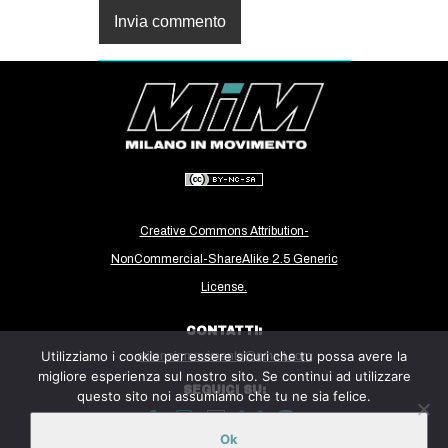
Creative Commons Attribution-
NonCommercial-ShareAlike 2.5 Generic
License.
CONTATTI:
Utilizziamo i cookie per essere sicuri che tu possa avere la
milanoinmovimento@gmail.com
migliore esperienza sul nostro sito. Se continui ad utilizzare
SEGUICI SU:
questo sito noi assumiamo che tu ne sia felice.
Ok