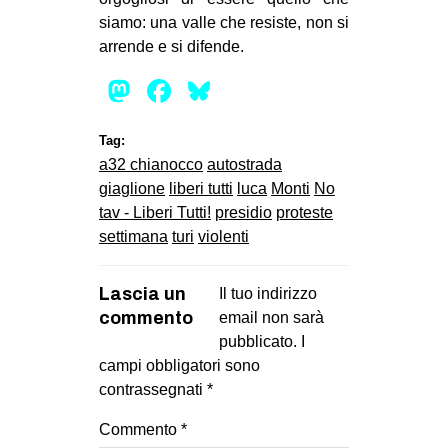
siamo: una valle che resiste, non si
arrende e si difende.
Mastodon
Facebook
Bluesky
Tag:
a32 chianocco
autostrada
giaglione
liberi tutti
luca
Monti
No
tav - Liberi Tutti!
presidio
proteste
settimana
turi
violenti
Lascia un
Il tuo indirizzo
commento
email non sarà
pubblicato.
I
campi obbligatori sono
contrassegnati
*
Commento
*