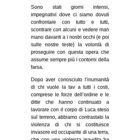
Sono stati giorni intensi,
EVENTI
impegnativi dove ci siamo dovuti
confrontare con tutto e tutti,
in
scontrare con alcuni e vedere man
Fb
mano davanti a i nostri occhi (e poi
sulle nostre teste) la volontà di
tw
proseguire con questa opera che
assume sempre più i contorni della
bsky
farsa.
ms
Dopo aver conosciuto l’inumanità
di chi vuole la tav a tutti i costi,
SEARCH
comprese le forze dell’ordine e le
ditte che hanno continuato a
lavorare con il corpo di Luca steso
sul terreno, abbiamo contrastato la
violenza di chi si costituisce
invasore ed occupante di una terra,
che con una violenza inaudita ha