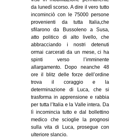
CULTURE
da lunedì scorso. A dire il vero tutto
incominciò con le 75000 persone
ARTE
provenienti da tutta Italia,che
CINEMA
sfilarono da Bussoleno a Susa,
atto politico di alto livello, che
MANIFESTI
abbracciando i nostri detenuti
MUSICA
ormai carcerati da un mese, ci ha
RECENSIONI
spinti verso l’imminente
allargamento. Dopo neanche 48
INTERNAZIONALE
ore il blitz delle forze dell’ordine
trova il coraggio e la
AFRICA
determinazione di Luca, che si
AMERICHE
trasforma in apprensione e rabbia
ESTREMO ORIENTE
per tutta l’Italia e la Valle intera. Da
lì incomincia tutto e dal bollettino
EUROPA
medico che scioglie la prognosi
MEDIO ORIENTE
sulla vita di Luca, prosegue con
ulteriore slancio.
MONDO