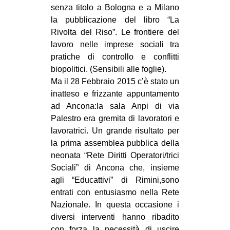
senza titolo a Bologna e a Milano
CULTURE
la pubblicazione del libro
“La
ARTE
Rivolta del Riso”. Le frontiere del
lavoro nelle imprese sociali tra
CINEMA
pratiche di controllo e conflitti
MANIFESTI
biopolitici. (Sensibili alle foglie).
MUSICA
M
a il 28 Febbraio 2015 c’è stato un
inatteso e frizzante appuntamento
RECENSIONI
ad Ancona:la sala Anpi di via
INTERNAZIONALE
Palestro era gremita di lavoratori e
lavoratrici. Un grande risultato per
AFRICA
la prima assemblea pubblica della
AMERICHE
neonata “Rete Diritti Operatori/trici
Sociali” di Ancona che, insieme
ESTREMO ORIENTE
agli “Educattivi” di Rimini,sono
EUROPA
entrati con entusiasmo nella Rete
Nazionale. In questa occasione i
MEDIO ORIENTE
diversi interventi hanno ribadito
MONDO
con forza la necessità di uscire