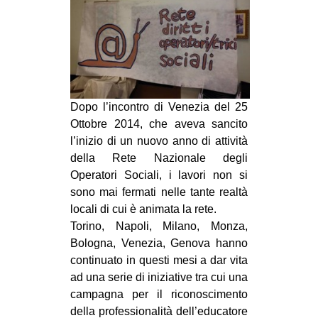
MILANO
MOBILITAZIONI
SPAZI
SPORT POPOLARE
Dopo l’incontro di Venezia del
25
MOVIMENTI
Ottobre 2014,
che aveva sancito
AMBIENTE
l’inizio di un nuovo anno di attività
della Rete Nazionale degli
ANTIFASCISMO
Operatori Sociali, i lavori non si
DIRITTO ALL’ABITARE
sono mai fermati nelle tante realtà
GENERI
locali di cui è animata la rete.
Torino, Napoli, Milano, Monza,
MIGRAZIONI
Bologna, Venezia, Genova hanno
PRECARIATO
continuato in questi mesi a dar vita
ad una serie di iniziative tra cui una
REPRESSIONE
campagna per il riconoscimento
STUDENTI
della professionalità dell’educatore