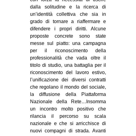
dalla solitudine e la ricerca di
EVENTI
un’identità collettiva che sia in
grado di tornare a riaffermare e
in
difendere i propri diritti. Alcune
Fb
proposte concrete sono state
messe sul piatto: una campagna
tw
per il riconoscimento della
professionalità che vada oltre il
bsky
titolo di studio, una battaglia per il
riconoscimento del lavoro estivo,
ms
l’unificazione dei diversi contratti
che regolano il mondo del sociale,
SEARCH
la diffusione della Piattaforma
Nazionale della Rete…Insomma
un incontro molto positivo che
rilancia il percorso su scala
nazionale e che si arricchisce di
nuovi compagni di strada. Avanti