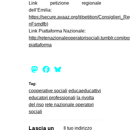
Link petizione regionale
dell’Emilia:
https://secure.avaaz.org/it/petition/Consiglie
nFsmdfb)
Link Piattaforma Nazionale:
http://retenazionaleoperatorisociali.tumblr.com/p
piattaforma
Mastodon
Facebook
Bluesky
Tag:
cooperative sociali
educaeducattivi
educatori professionali
la rivolta
del riso
rete nazionale operatori
sociali
Lascia un
Il tuo indirizzo