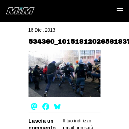
16 Dic , 2013
HOME
534360_1015181202656183
ABOUT
AREA
DEGENERAZIONE
GAZA FREESTYLE
CSOA LAMBRETTA
MSM
Mastodon
Facebook
Bluesky
STUDENTI TSUNAMI
Lascia un
ZAM
Il tuo indirizzo
commento
email non sarà