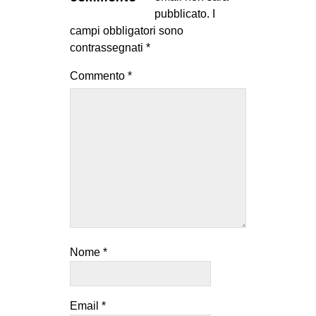
MILANO
pubblicato.
I
campi obbligatori sono
MOBILITAZIONI
contrassegnati
*
SPAZI
Commento
*
SPORT POPOLARE
MOVIMENTI
AMBIENTE
ANTIFASCISMO
DIRITTO ALL’ABITARE
GENERI
MIGRAZIONI
Nome
*
PRECARIATO
REPRESSIONE
STUDENTI
Email
*