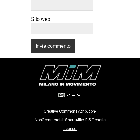
CULTURE
ARTE
Sito web
CINEMA
MANIFESTI
MUSICA
RECENSIONI
INTERNAZIONALE
AFRICA
AMERICHE
ESTREMO ORIENTE
Creative Commons Attribution-
EUROPA
NonCommercial-ShareAlike 2.5 Generic
MEDIO ORIENTE
License.
MONDO