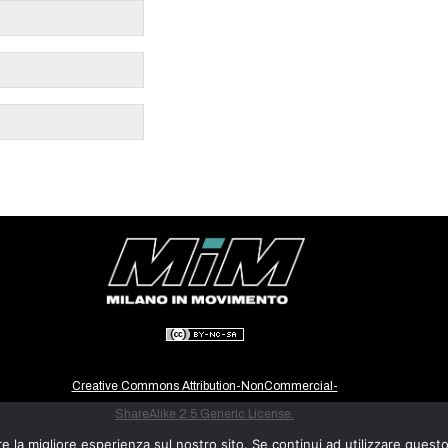
Creative Commons Attribution-NonCommercial-
ShareAlike 2.5 Generic License.
e la migliore esperienza sul nostro sito. Se continui ad utilizzare quest