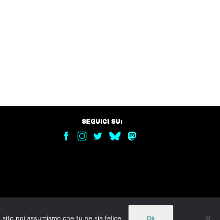
SEGUICI SU:
o sito noi assumiamo che tu ne sia felice.
Ok