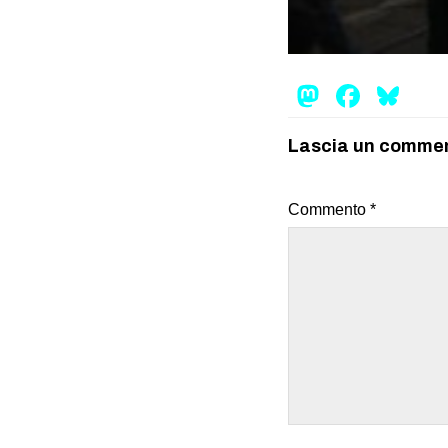
Mastod
Face
Bl
Lascia un comme
Commento
*