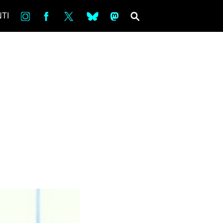
in
Fb
tw
bsky
ms
SEARCH
TI