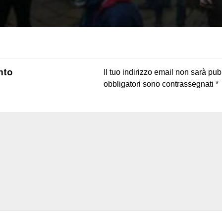
on
book
uesky
nto
Il tuo indirizzo email non sarà pub
obbligatori sono contrassegnati
*