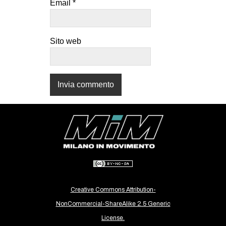
Email
*
CULTURE
ARTE
Sito web
CINEMA
MANIFESTI
MUSICA
RECENSIONI
INTERNAZIONALE
AFRICA
AMERICHE
ESTREMO ORIENTE
EUROPA
Creative Commons Attribution-
MEDIO ORIENTE
NonCommercial-ShareAlike 2.5 Generic
License.
MONDO