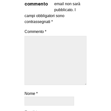
MILANO
commento
email non sarà
pubblicato.
I
MOBILITAZIONI
campi obbligatori sono
SPAZI
contrassegnati
*
SPORT POPOLARE
Commento
*
MOVIMENTI
AMBIENTE
ANTIFASCISMO
DIRITTO ALL’ABITARE
GENERI
MIGRAZIONI
PRECARIATO
Nome
*
REPRESSIONE
STUDENTI