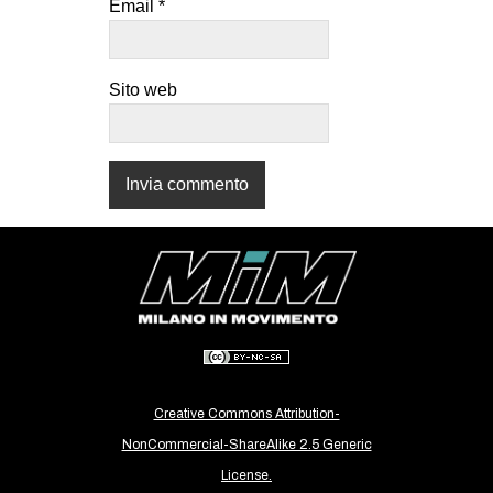
Email
*
CULTURE
ARTE
Sito web
CINEMA
MANIFESTI
MUSICA
RECENSIONI
INTERNAZIONALE
AFRICA
AMERICHE
ESTREMO ORIENTE
EUROPA
Creative Commons Attribution-
MEDIO ORIENTE
NonCommercial-ShareAlike 2.5 Generic
License.
MONDO