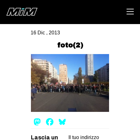
16 Dic , 2013
HOME
foto(2)
ABOUT
AREA
DEGENERAZIONE
GAZA FREESTYLE
CSOA LAMBRETTA
MSM
Mastodon
Facebook
Bluesky
STUDENTI TSUNAMI
ZAM
Lascia un
Il tuo indirizzo