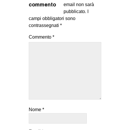
MILANO
commento
email non sarà
pubblicato.
I
MOBILITAZIONI
campi obbligatori sono
SPAZI
contrassegnati
*
SPORT POPOLARE
Commento
*
MOVIMENTI
AMBIENTE
ANTIFASCISMO
DIRITTO ALL’ABITARE
GENERI
MIGRAZIONI
PRECARIATO
Nome
*
REPRESSIONE
STUDENTI