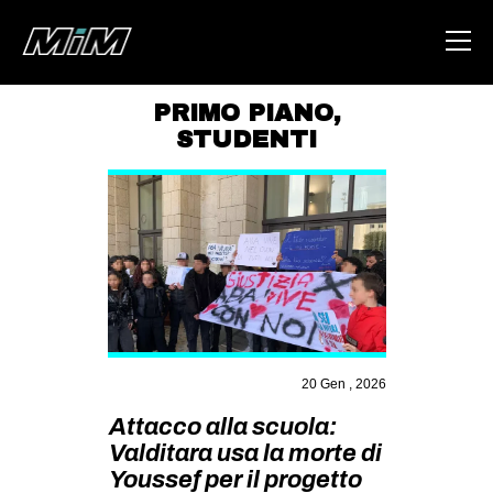
PRIMO PIANO
,
STUDENTI
HOME
ABOUT
AREA
DEGENERAZIONE
GAZA FREESTYLE
CSOA LAMBRETTA
20 Gen , 2026
MSM
Attacco alla scuola:
STUDENTI TSUNAMI
Valditara usa la morte di
ZAM
Youssef per il progetto