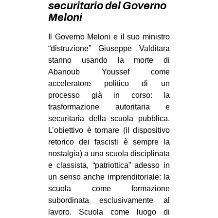
securitario del Governo
MILANO
Meloni
MOBILITAZIONI
Il Governo Meloni e il suo ministro
SPAZI
“distruzione” Giuseppe Valditara
SPORT POPOLARE
stanno usando la morte di
Abanoub Youssef come
MOVIMENTI
acceleratore politico di un
AMBIENTE
processo già in corso: la
trasformazione autoritaria e
ANTIFASCISMO
securitaria della scuola pubblica.
DIRITTO ALL’ABITARE
L’obiettivo è tornare (il dispositivo
GENERI
retorico dei fascisti è sempre la
nostalgia) a una scuola disciplinata
MIGRAZIONI
e classista, “patriottica” adesso in
PRECARIATO
un senso anche imprenditoriale: la
scuola come formazione
REPRESSIONE
subordinata esclusivamente al
STUDENTI
lavoro. Scuola come luogo di