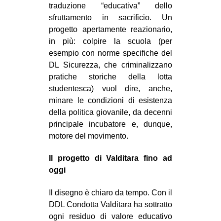
traduzione “educativa” dello
CULTURE
sfruttamento in sacrificio. Un
ARTE
progetto apertamente reazionario,
in più: colpire la scuola (per
CINEMA
esempio con norme specifiche del
MANIFESTI
DL Sicurezza, che criminalizzano
pratiche storiche della lotta
MUSICA
studentesca) vuol dire, anche,
RECENSIONI
minare le condizioni di esistenza
della politica giovanile, da decenni
INTERNAZIONALE
principale incubatore e, dunque,
AFRICA
motore del movimento.
AMERICHE
Il progetto di Valditara fino ad
ESTREMO ORIENTE
oggi
EUROPA
Il disegno è chiaro da tempo. Con il
MEDIO ORIENTE
DDL Condotta Valditara ha sottratto
MONDO
ogni residuo di valore educativo