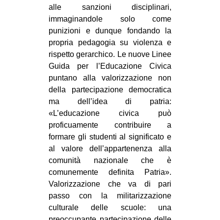
alle sanzioni disciplinari,
EVENTI
immaginandole solo come
punizioni e dunque fondando la
in
propria pedagogia su violenza e
rispetto gerarchico. Le nuove Linee
Fb
Guida per l’Educazione Civica
puntano alla valorizzazione non
tw
della partecipazione democratica
ma dell’idea di patria:
bsky
«L’educazione civica può
ms
proficuamente contribuire a
formare gli studenti al significato e
SEARCH
al valore dell’appartenenza alla
comunità nazionale che è
comunemente definita Patria».
Valorizzazione che va di pari
passo con la militarizzazione
culturale delle scuole: una
preoccupante partecipazione delle