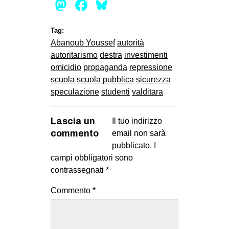
Mastodon
Facebook
Bluesky
Tag:
Abanoub Youssef
autorità
autoritarismo
destra
investimenti
omicidio
propaganda
repressione
scuola
scuola pubblica
sicurezza
speculazione
studenti
valditara
Lascia un
Il tuo indirizzo
commento
email non sarà
pubblicato.
I
campi obbligatori sono
contrassegnati
*
Commento
*