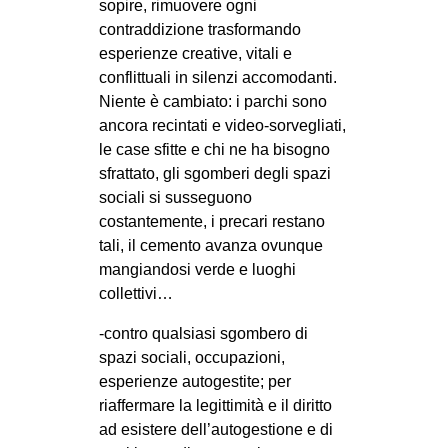
sopire, rimuovere ogni
CULTURE
contraddizione trasformando
esperienze creative, vitali e
ARTE
conflittuali in silenzi accomodanti.
CINEMA
Niente è cambiato: i parchi sono
MANIFESTI
ancora recintati e video-sorvegliati,
le case sfitte e chi ne ha bisogno
MUSICA
sfrattato, gli sgomberi degli spazi
RECENSIONI
sociali si susseguono
costantemente, i precari restano
INTERNAZIONALE
tali, il cemento avanza ovunque
AFRICA
mangiandosi verde e luoghi
collettivi…
AMERICHE
ESTREMO ORIENTE
-contro qualsiasi sgombero di
spazi sociali, occupazioni,
EUROPA
esperienze autogestite; per
MEDIO ORIENTE
riaffermare la legittimità e il diritto
ad esistere dell’autogestione e di
MONDO