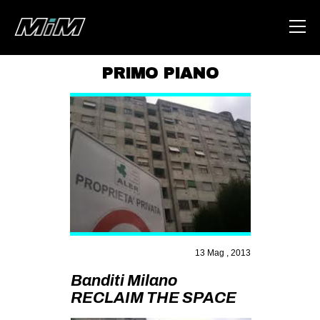
PRIMO PIANO
HOME
ABOUT
AREA
DEGENERAZIONE
GAZA FREESTYLE
CSOA LAMBRETTA
MSM
13 Mag , 2013
STUDENTI TSUNAMI
Banditi Milano
RECLAIM THE SPACE
ZAM