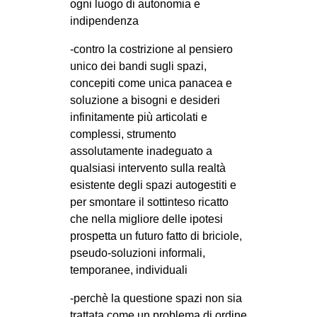
ogni luogo di autonomia e
EVENTI
indipendenza
-contro la costrizione al pensiero
in
unico dei bandi sugli spazi,
Fb
concepiti come unica panacea e
soluzione a bisogni e desideri
tw
infinitamente più articolati e
complessi, strumento
bsky
assolutamente inadeguato a
qualsiasi intervento sulla realtà
ms
esistente degli spazi autogestiti e
per smontare il sottinteso ricatto
SEARCH
che nella migliore delle ipotesi
prospetta un futuro fatto di briciole,
pseudo-soluzioni informali,
temporanee, individuali
-perchè la questione spazi non sia
trattata come un problema di ordine