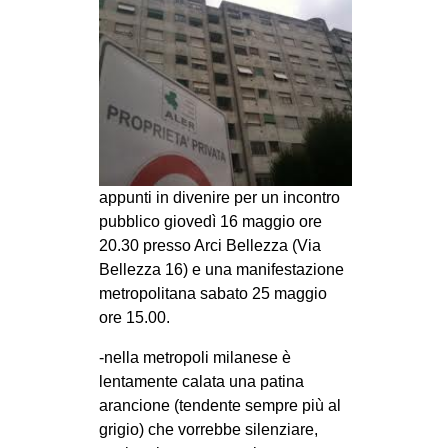
MILANO
MOBILITAZIONI
SPAZI
SPORT POPOLARE
MOVIMENTI
AMBIENTE
appunti in divenire per un incontro
pubblico giovedì 16 maggio ore
ANTIFASCISMO
20.30 presso Arci Bellezza (Via
DIRITTO ALL’ABITARE
Bellezza 16) e una manifestazione
GENERI
metropolitana sabato 25 maggio
ore 15.00.
MIGRAZIONI
-nella metropoli milanese è
PRECARIATO
lentamente calata una patina
REPRESSIONE
arancione (tendente sempre più al
STUDENTI
grigio) che vorrebbe silenziare,