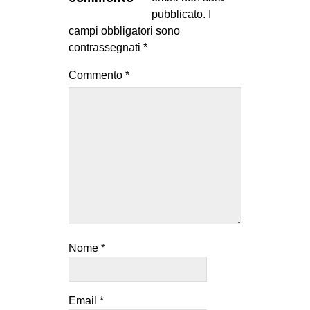
MILANO
pubblicato.
I
campi obbligatori sono
MOBILITAZIONI
contrassegnati
*
SPAZI
Commento
*
SPORT POPOLARE
MOVIMENTI
AMBIENTE
ANTIFASCISMO
DIRITTO ALL’ABITARE
GENERI
MIGRAZIONI
Nome
*
PRECARIATO
REPRESSIONE
STUDENTI
Email
*