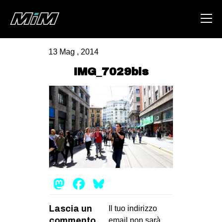
13 Mag , 2014
HOME
IMG_7029bis
ABOUT
AREA
DEGENERAZIONE
GAZA FREESTYLE
CSOA LAMBRETTA
MSM
Mastodon
Facebook
Bluesky
STUDENTI TSUNAMI
ZAM
Lascia un
Il tuo indirizzo
commento
email non sarà