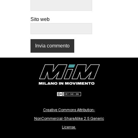
CULTURE
ARTE
Sito web
CINEMA
MANIFESTI
MUSICA
RECENSIONI
INTERNAZIONALE
AFRICA
AMERICHE
ESTREMO ORIENTE
Creative Commons Attribution-
EUROPA
NonCommercial-ShareAlike 2.5 Generic
MEDIO ORIENTE
License.
MONDO