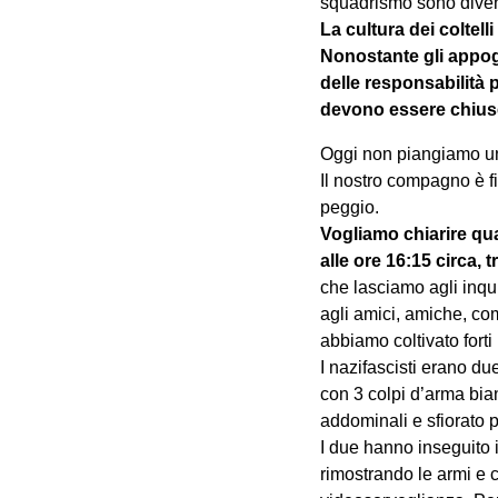
squadrismo sono diven
La cultura dei coltel
Nonostante gli appogg
delle responsabilità 
devono e
ssere chius
Oggi non piangiamo un
Il nostro compagno è fi
peggio.
Vogliamo chiarire qua
alle ore 16:15 circa, 
che lasciamo agli inqui
agli amici, amiche, co
abbiamo coltivato forti
I nazifascisti erano d
con 3 colpi d’arma bia
addominali e sfiorato pe
I due hanno inseguito i
rimostrando le armi e ce