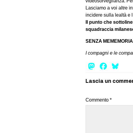
videosorveglianza. Per 
Lasciamo a voi altre i
incidere sulla lealtà e 
Il punto che sottolin
squadraccia milanese
SENZA MEMEMORIA 
I com
pagni e le comp
Mastod
Face
Bl
Lascia un comme
Commento
*