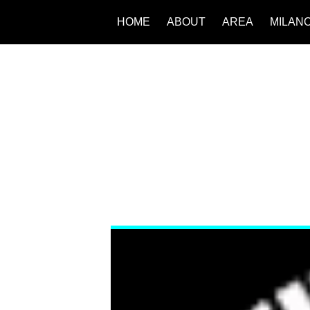
HOME
ABOUT
AREA
MILAN