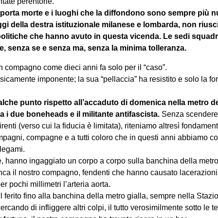
tate perentorie.
li porta morte e i luoghi che la diffondono sono sempre più n
i della destra istituzionale milanese e lombarda, non riusc
politiche che hanno avuto in questa vicenda.
Le sedi squadri
e, senza se e senza ma, senza la minima tolleranza.
 compagno come dieci anni fa solo per il “caso”.
sicamente imponente; la sua “pellaccia” ha resistito e solo la fo
lche punto rispetto all’accaduto di domenica nella metro de
tra i due boneheads e il militante antifascista.
Senza scendere n
renti (verso cui la fiducia è limitata), riteniamo altresì fondamen
mpagni, compagne e a tutti coloro che in questi anni abbiamo co
 legami.
ue, hanno ingaggiato un corpo a corpo sulla banchina della metro
nca il nostro compagno, fendenti che hanno causato lacerazioni
r pochi millimetri l’arteria aorta.
l ferito fino alla banchina della metro gialla, sempre nella Stazi
rcando di infliggere altri colpi, il tutto verosimilmente sotto le 