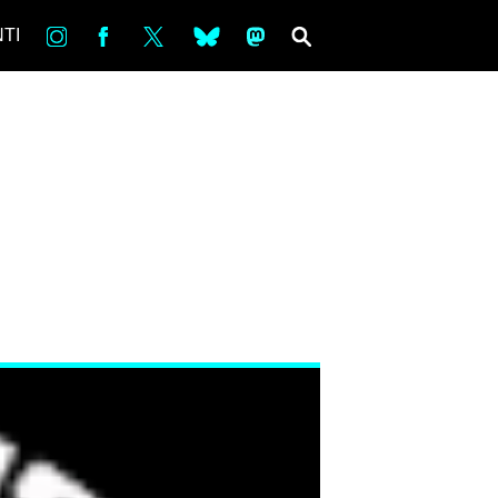
in
Fb
tw
bsky
ms
SEARCH
TI