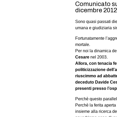
Comunicato sul
dicembre 2012 
Sono quasi passati die
umana e giudiziaria si
Fortunatamente l’aggr
mortale.
Per noi la dinamica dei
Cesare
nel 2003.
Allora, con tenacia f
politicizzazione dell
riuscimmo ad abbatter
deceduto Davide Cesa
presenti presso l’os
Perchè questo paralle
Perchè la ferita aperta
insieme alla ricerca d