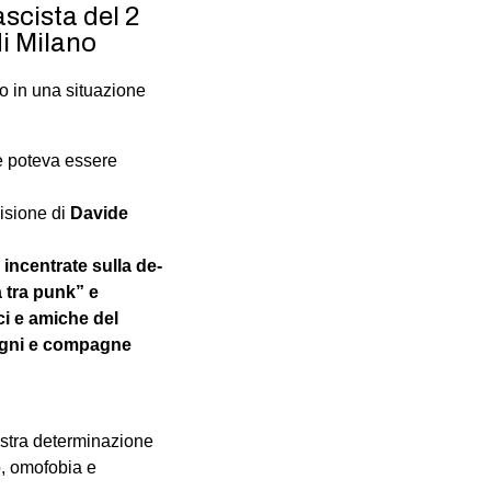
scista del 2
i Milano
mo in una situazione
e poteva essere
cisione di
Davide
incentrate sulla de-
 tra punk” e
ci e amiche del
pagni e compagne
nostra determinazione
o, omofobia e