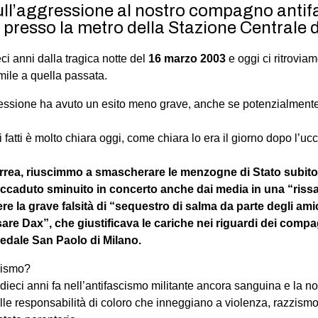
l’aggressione al nostro compagno antifa
presso la metro della Stazione Centrale d
ci anni dalla tragica notte del
16 marzo 2003
e oggi ci ritrovia
mile a quella passata.
essione ha avuto un esito meno grave, anche se potenzialment
 fatti è molto chiara oggi, come chiara lo era il giorno dopo l’uc
errea, riuscimmo a smascherare le menzogne di Stato subito 
’accaduto sminuito in concerto anche dai media in una “rissa
e la grave falsità di “sequestro di salma da parte degli ami
re Dax”, che giustificava le cariche nei riguardi dei com
pedale San Paolo di Milano.
lismo?
 dieci anni fa nell’antifascismo militante ancora sanguina e la 
elle responsabilità di coloro che inneggiano a violenza, razzism