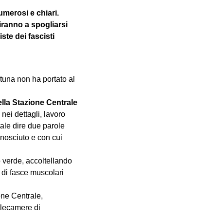
umerosi e chiari.
iranno a spogliarsi
ste dei fascisti
rtuna non ha portato al
lla Stazione Centrale
ei dettagli, lavoro
tale dire due parole
nosciuto e con cui
 verde, accoltellando
 di fasce muscolari
one Centrale,
telecamere di