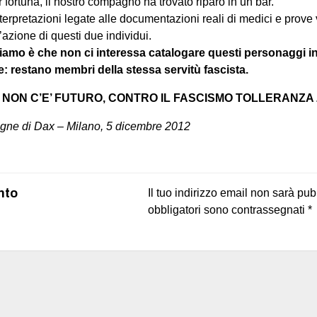
fortuna, il nostro compagno ha trovato riparo in un bar.
nterpretazioni legate alle documentazioni reali di medici e prov
l’azione di questi due individui.
eiamo è che non ci interessa catalogare questi personaggi in
: restano membri della stessa servitù fascista.
NON C’E’ FUTURO, CONTRO IL FASCISMO TOLLERANZA
agne di Dax
–
Milano, 5 dicembre 2012
on
book
uesky
nto
Il tuo indirizzo email non sarà pub
obbligatori sono contrassegnati
*