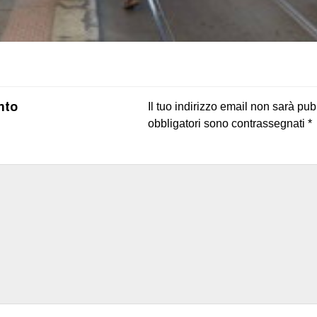
on
book
uesky
nto
Il tuo indirizzo email non sarà pub
obbligatori sono contrassegnati
*