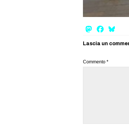
Mastod
Face
Bl
Lascia un comme
Commento
*