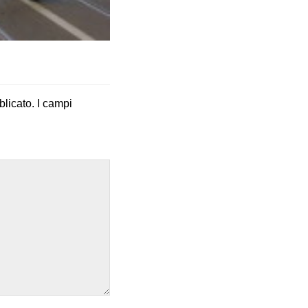
blicato.
I campi