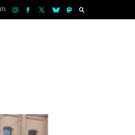
in
Fb
tw
bsky
ms
SEARCH
TI