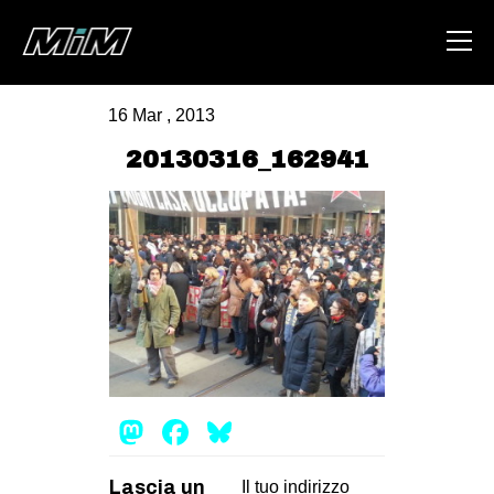
16 Mar , 2013
HOME
20130316_162941
ABOUT
AREA
DEGENERAZIONE
GAZA FREESTYLE
CSOA LAMBRETTA
MSM
Mastodon
Facebook
Bluesky
STUDENTI TSUNAMI
ZAM
Lascia un
Il tuo indirizzo