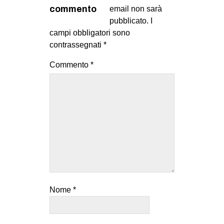
MILANO
commento
email non sarà
pubblicato.
I
MOBILITAZIONI
campi obbligatori sono
SPAZI
contrassegnati
*
SPORT POPOLARE
Commento
*
MOVIMENTI
AMBIENTE
ANTIFASCISMO
DIRITTO ALL’ABITARE
GENERI
MIGRAZIONI
PRECARIATO
Nome
*
REPRESSIONE
STUDENTI