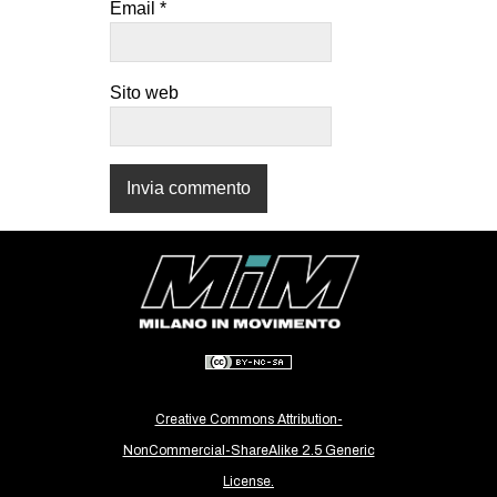
Email
*
CULTURE
ARTE
Sito web
CINEMA
MANIFESTI
MUSICA
RECENSIONI
INTERNAZIONALE
AFRICA
AMERICHE
ESTREMO ORIENTE
EUROPA
Creative Commons Attribution-
MEDIO ORIENTE
NonCommercial-ShareAlike 2.5 Generic
MONDO
License.