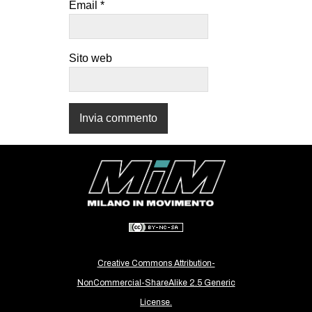
Email
*
CULTURE
ARTE
Sito web
CINEMA
MANIFESTI
MUSICA
RECENSIONI
INTERNAZIONALE
AFRICA
AMERICHE
ESTREMO ORIENTE
EUROPA
Creative Commons Attribution-
MEDIO ORIENTE
NonCommercial-ShareAlike 2.5 Generic
MONDO
License.