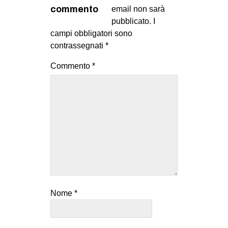
MILANO
commento
email non sarà
pubblicato.
I
MOBILITAZIONI
campi obbligatori sono
SPAZI
contrassegnati
*
SPORT POPOLARE
Commento
*
MOVIMENTI
AMBIENTE
ANTIFASCISMO
DIRITTO ALL’ABITARE
GENERI
MIGRAZIONI
PRECARIATO
Nome
*
REPRESSIONE
STUDENTI