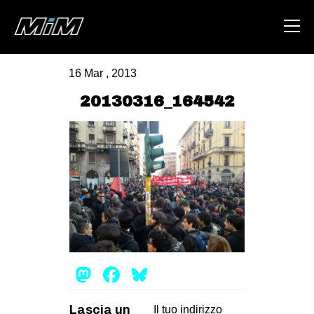
16 Mar , 2013
HOME
20130316_164542
ABOUT
AREA
DEGENERAZIONE
GAZA FREESTYLE
CSOA LAMBRETTA
MSM
Mastodon
Facebook
Bluesky
STUDENTI TSUNAMI
ZAM
Lascia un
Il tuo indirizzo