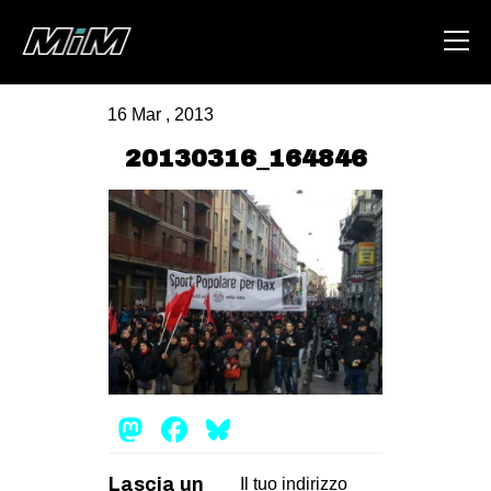
16 Mar , 2013
HOME
20130316_164846
ABOUT
AREA
DEGENERAZIONE
GAZA FREESTYLE
CSOA LAMBRETTA
MSM
Mastodon
Facebook
Bluesky
STUDENTI TSUNAMI
ZAM
Lascia un
Il tuo indirizzo