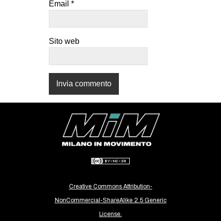
Email
*
CULTURE
ARTE
Sito web
CINEMA
MANIFESTI
MUSICA
RECENSIONI
INTERNAZIONALE
AFRICA
AMERICHE
ESTREMO ORIENTE
EUROPA
Creative Commons Attribution-
MEDIO ORIENTE
NonCommercial-ShareAlike 2.5 Generic
MONDO
License.