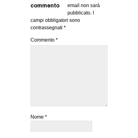
MILANO
commento
email non sarà
pubblicato.
I
MOBILITAZIONI
campi obbligatori sono
SPAZI
contrassegnati
*
SPORT POPOLARE
Commento
*
MOVIMENTI
AMBIENTE
ANTIFASCISMO
DIRITTO ALL’ABITARE
GENERI
MIGRAZIONI
PRECARIATO
Nome
*
REPRESSIONE
STUDENTI