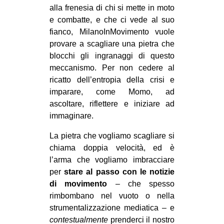
alla frenesia di chi si mette in moto
CULTURE
e combatte, e che ci vede al suo
ARTE
fianco, MilanoInMovimento vuole
provare a scagliare una pietra che
CINEMA
blocchi gli ingranaggi di questo
MANIFESTI
meccanismo. Per non cedere al
MUSICA
ricatto dell’entropia della crisi e
imparare, come Momo, ad
RECENSIONI
ascoltare, riflettere e iniziare ad
INTERNAZIONALE
immaginare.
AFRICA
La pietra che vogliamo scagliare si
chiama doppia velocità, ed è
AMERICHE
l’arma che vogliamo imbracciare
ESTREMO ORIENTE
per
stare al passo con le notizie
EUROPA
di movimento
– che spesso
rimbombano nel vuoto o nella
MEDIO ORIENTE
strumentalizzazione mediatica – e
MONDO
contestualmente
prenderci il nostro