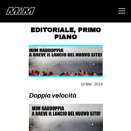
EDITORIALE
,
PRIMO
PIANO
HOME
ABOUT
AREA
DEGENERAZIONE
GAZA FREESTYLE
10 Mar , 2014
CSOA LAMBRETTA
Doppia velocità
MSM
STUDENTI TSUNAMI
ZAM