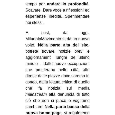
tempo per
andare in profondità
.
EVENTI
Scavare. Dare voce a riflessioni ed
esperienze inedite. Sperimentare
in
noi stessi.
Fb
E così, da oggi,
MilanoInMovimento si dà un nuovo
tw
volto.
Nella parte alta del sito
,
potrete trovare notizie brevi e
bsky
aggiornamenti lunghi dell’ultimo
minuto – dalle nuove occupazioni
ms
che proliferano nelle città, alle
dirette dalle piazze dove saremo in
SEARCH
corteo, dalla lettura critica di quello
che fa notizia sui media
mainstream
alla denuncia di tutto
ciò che non ci piace e vogliamo
cambiare. Nella
parte bassa della
nuova home page
, vi regaleremo