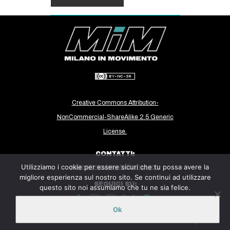
Creative Commons Attribution-
NonCommercial-ShareAlike 2.5 Generic
License.
CONTATTI:
Utilizziamo i cookie per essere sicuri che tu possa avere la
milanoinmovimento@gmail.com
migliore esperienza sul nostro sito. Se continui ad utilizzare
SEGUICI SU:
questo sito noi assumiamo che tu ne sia felice.
Ok
Sito ospitato sulla piattaforma
Midala