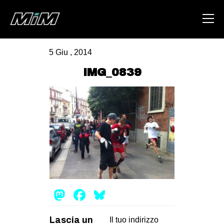
5 Giu , 2014
HOME
IMG_0839
ABOUT
AREA
DEGENERAZIONE
GAZA FREESTYLE
CSOA LAMBRETTA
MSM
Mastodon
Facebook
Bluesky
STUDENTI TSUNAMI
ZAM
Lascia un
Il tuo indirizzo