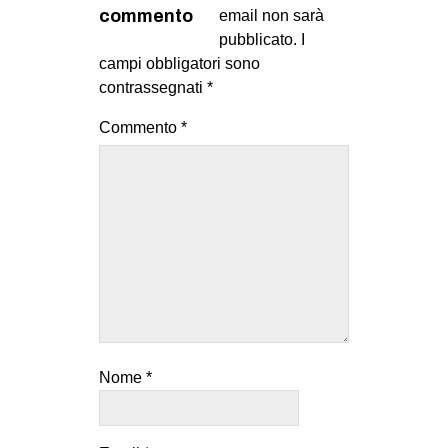
MILANO
commento
email non sarà
pubblicato.
I
MOBILITAZIONI
campi obbligatori sono
SPAZI
contrassegnati
*
SPORT POPOLARE
Commento
*
MOVIMENTI
AMBIENTE
ANTIFASCISMO
DIRITTO ALL’ABITARE
GENERI
MIGRAZIONI
PRECARIATO
Nome
*
REPRESSIONE
STUDENTI