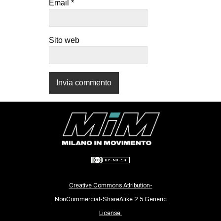
Email
*
CULTURE
ARTE
Sito web
CINEMA
MANIFESTI
MUSICA
RECENSIONI
INTERNAZIONALE
AFRICA
AMERICHE
ESTREMO ORIENTE
EUROPA
Creative Commons Attribution-
MEDIO ORIENTE
NonCommercial-ShareAlike 2.5 Generic
License.
MONDO