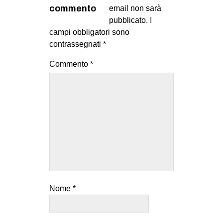
MILANO
commento
email non sarà
pubblicato.
I
MOBILITAZIONI
campi obbligatori sono
SPAZI
contrassegnati
*
SPORT POPOLARE
Commento
*
MOVIMENTI
AMBIENTE
ANTIFASCISMO
DIRITTO ALL’ABITARE
GENERI
MIGRAZIONI
PRECARIATO
Nome
*
REPRESSIONE
STUDENTI