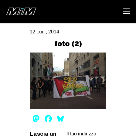
12 Lug , 2014
HOME
foto (2)
ABOUT
AREA
DEGENERAZIONE
GAZA FREESTYLE
CSOA LAMBRETTA
MSM
Mastodon
Facebook
Bluesky
STUDENTI TSUNAMI
ZAM
Lascia un
Il tuo indirizzo