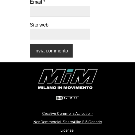
Email
*
CULTURE
ARTE
Sito web
CINEMA
MANIFESTI
MUSICA
RECENSIONI
INTERNAZIONALE
AFRICA
AMERICHE
ESTREMO ORIENTE
EUROPA
Creative Commons Attribution-
MEDIO ORIENTE
NonCommercial-ShareAlike 2.5 Generic
License.
MONDO