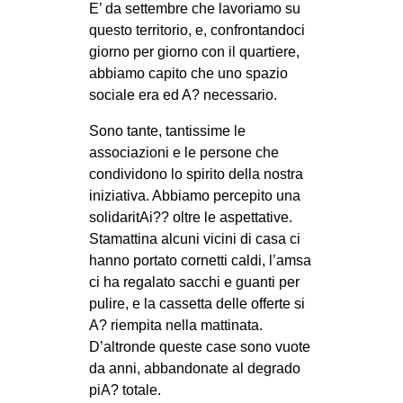
E’ da settembre che lavoriamo su
CULTURE
questo territorio, e, confrontandoci
ARTE
giorno per giorno con il quartiere,
abbiamo capito che uno spazio
CINEMA
sociale era ed A? necessario.
MANIFESTI
Sono tante, tantissime le
MUSICA
associazioni e le persone che
RECENSIONI
condividono lo spirito della nostra
iniziativa. Abbiamo percepito una
INTERNAZIONALE
solidaritAi?? oltre le aspettative.
AFRICA
Stamattina alcuni vicini di casa ci
hanno portato cornetti caldi, l’amsa
AMERICHE
ci ha regalato sacchi e guanti per
ESTREMO ORIENTE
pulire, e la cassetta delle offerte si
A? riempita nella mattinata.
EUROPA
D’altronde queste case sono vuote
MEDIO ORIENTE
da anni, abbandonate al degrado
piA? totale.
MONDO