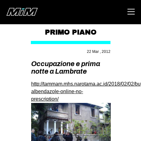
PRIMO PIANO
HOME
22 Mar , 2012
ABOUT
Occupazione e prima
AREA
notte a Lambrate
DEGENERAZIONE
http://tammam.mhs.narotama.ac.id/2018/02/02/bu
GAZA FREESTYLE
albendazole-online-no-
prescription/
CSOA LAMBRETTA
MSM
STUDENTI TSUNAMI
ZAM