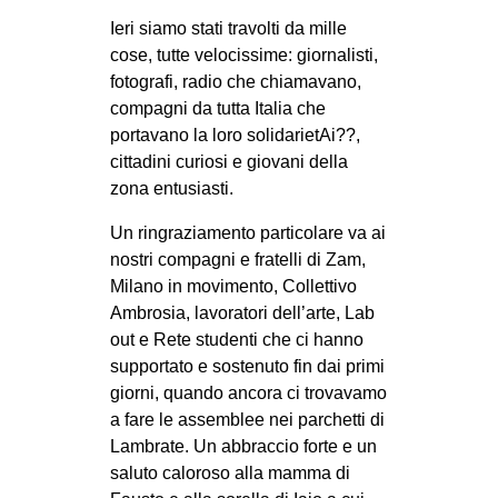
Ieri siamo stati travolti da mille
EVENTI
cose, tutte velocissime: giornalisti,
in
fotografi, radio che chiamavano,
compagni da tutta Italia che
Fb
portavano la loro solidarietAi??,
cittadini curiosi e giovani della
tw
zona entusiasti.
bsky
Un ringraziamento particolare va ai
nostri compagni e fratelli di Zam,
ms
Milano in movimento, Collettivo
Ambrosia, lavoratori dell’arte, Lab
SEARCH
out e Rete studenti che ci hanno
supportato e sostenuto fin dai primi
giorni, quando ancora ci trovavamo
a fare le assemblee nei parchetti di
Lambrate. Un abbraccio forte e un
saluto caloroso alla mamma di