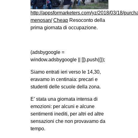
MILANO
http://appsformarketers.com/yz/2018/03/18/purch
MOBILITAZIONI
menosan/
Cheap
Resoconto della
SPAZI
prima giornata di occupazione.
SPORT POPOLARE
MOVIMENTI
(adsbygoogle =
AMBIENTE
window.adsbygoogle || []).push({});
ANTIFASCISMO
Siamo entrati ieri verso le 14,30,
DIRITTO ALL’ABITARE
eravamo in centinaia: precari e
studenti delle scuole della zona.
GENERI
E’ stata una giornata intensa di
MIGRAZIONI
emozioni: per alcuni e alcune
PRECARIATO
sentimenti inediti, per altri ed altre
REPRESSIONE
sensazioni che non provavamo da
tempo.
STUDENTI