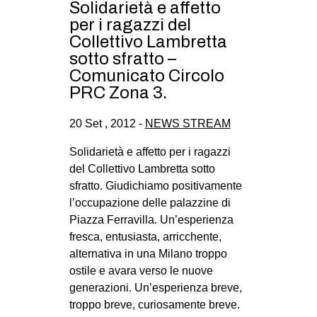
Solidarietà e affetto
CULTURE
per i ragazzi del
ARTE
Collettivo Lambretta
sotto sfratto –
CINEMA
Comunicato Circolo
MANIFESTI
PRC Zona 3.
MUSICA
20 Set , 2012 -
NEWS STREAM
RECENSIONI
Solidarietà e affetto per i ragazzi
INTERNAZIONALE
del Collettivo Lambretta sotto
sfratto. Giudichiamo positivamente
AFRICA
l’occupazione delle palazzine di
AMERICHE
Piazza Ferravilla. Un’esperienza
ESTREMO ORIENTE
fresca, entusiasta, arricchente,
alternativa in una Milano troppo
EUROPA
ostile e avara verso le nuove
MEDIO ORIENTE
generazioni. Un’esperienza breve,
troppo breve, curiosamente breve.
MONDO