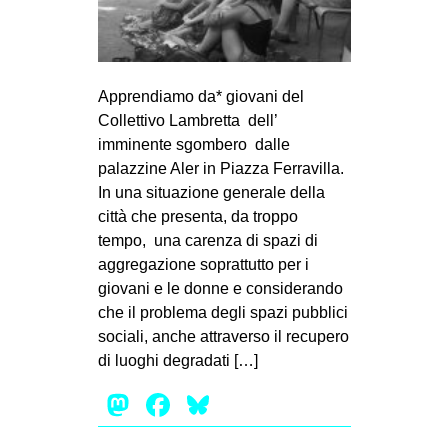
MILANO
MOBILITAZIONI
SPAZI
Apprendiamo da* giovani del
SPORT POPOLARE
Collettivo Lambretta dell’
imminente sgombero dalle
MOVIMENTI
palazzine Aler in Piazza Ferravilla.
AMBIENTE
In una situazione generale della
città che presenta, da troppo
ANTIFASCISMO
tempo, una carenza di spazi di
DIRITTO ALL’ABITARE
aggregazione soprattutto per i
giovani e le donne e considerando
GENERI
che il problema degli spazi pubblici
MIGRAZIONI
sociali, anche attraverso il recupero
PRECARIATO
di luoghi degradati […]
REPRESSIONE
Mastodon
Facebook
Bluesky
STUDENTI