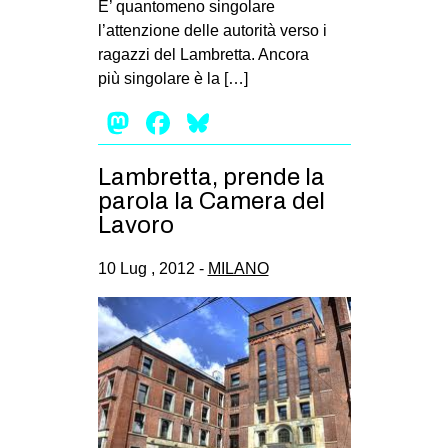
E’ quantomeno singolare
EVENTI
l’attenzione delle autorità verso i
ragazzi del Lambretta. Ancora
in
più singolare è la […]
Mastodon
Facebook
Bluesky
Fb
tw
Lambretta, prende la
parola la Camera del
bsky
Lavoro
ms
10 Lug , 2012 -
MILANO
SEARCH