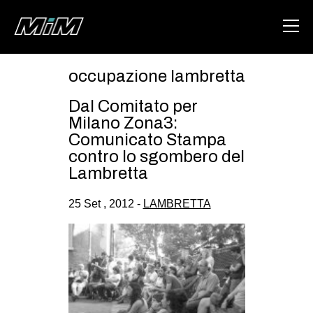
occupazione lambretta
HOME
Dal Comitato per
ABOUT
Milano Zona3:
Comunicato Stampa
AREA
contro lo sgombero del
Lambretta
DEGENERAZIONE
GAZA FREESTYLE
25 Set , 2012 -
LAMBRETTA
CSOA LAMBRETTA
MSM
STUDENTI TSUNAMI
ZAM