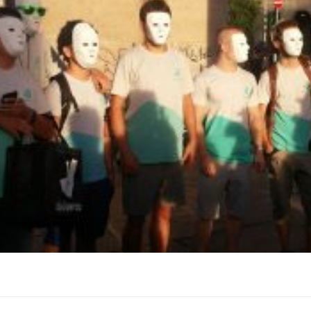
on
book
uesky