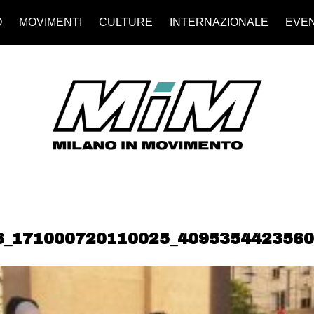
O
MOVIMENTI
CULTURE
INTERNAZIONALE
EVEN
6_171000720110025_4095354423560