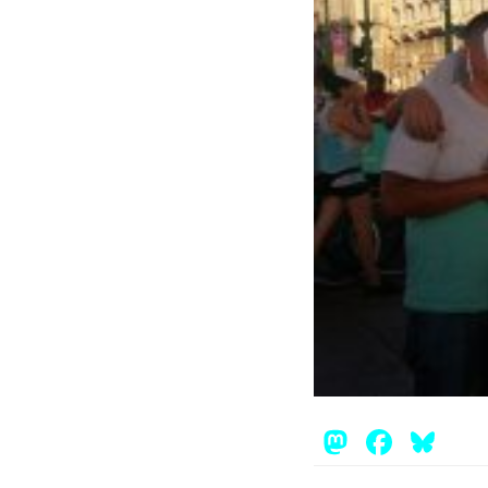
Mastod
Face
Bl