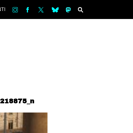
in
Fb
tw
bsky
ms
SEARCH
TI
218875_n