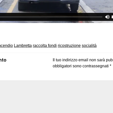
on
book
uesky
ncendio
Lambretta
raccolta fondi
ricostruzione
socialità
nto
Il tuo indirizzo email non sarà pub
obbligatori sono contrassegnati
*