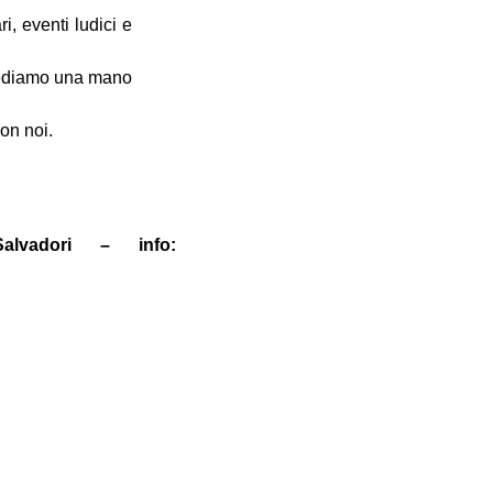
i, eventi ludici e
hiediamo una mano
con noi.
lvadori – info: