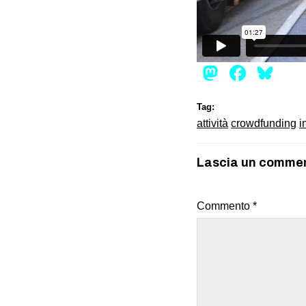
Mastod
Face
Bl
Tag:
attività
crowdfunding
i
Lascia un comme
Commento
*