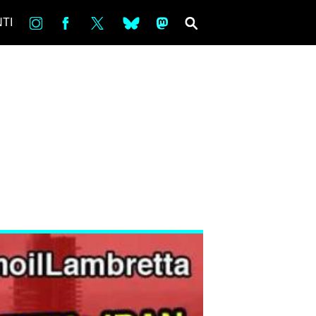
in
Fb
tw
bsky
ms
SEARCH
TI