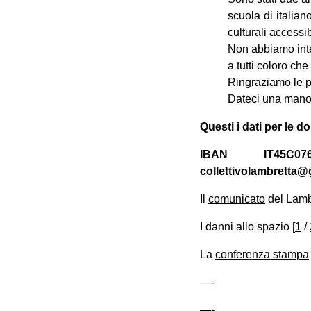
scuola di italian
culturali accessibi
Non abbiamo inte
a tutti coloro ch
Ringraziamo le pe
Dateci una mano 
Questi i dati per le d
IBAN IT45C0760
collettivolambretta
Il
comunicato
del Lamb
I danni allo spazio [
1
/
La
conferenza stampa
—-
—-