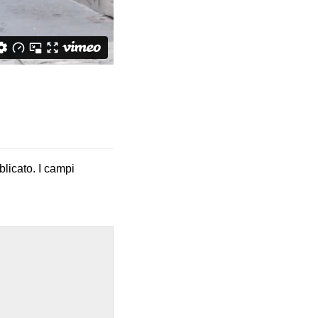
blicato.
I campi