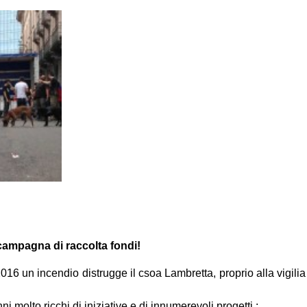
 campagna di raccolta fondi!
016 un incendio distrugge il csoa Lambretta, proprio alla vigil
i molto ricchi di iniziative e di innumerevoli progetti :