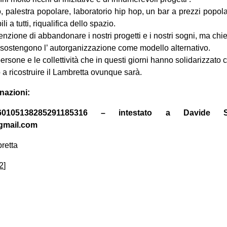
o, palestra popolare, laboratorio hip hop, un bar a prezzi popolar
li a tutti, riqualifica dello spazio.
nzione di abbandonare i nostri progetti e i nostri sogni, ma c
e sostengono l’ autorganizzazione come modello alternativo.
rsone e le collettività che in questi giorni hanno solidarizzato 
a ricostruire il Lambretta ovunque sarà.
onazioni:
105138285291185316 – intestato a Davide Sa
@gmail.com
retta
2
]