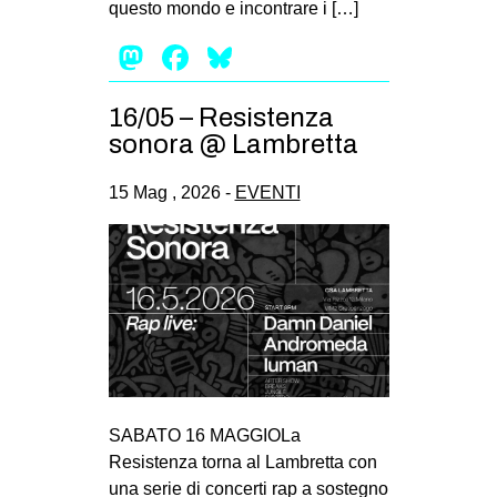
questo mondo e incontrare i […]
EVENTI
Mastodon
Facebook
Bluesky
in
16/05 – Resistenza
Fb
sonora @ Lambretta
tw
15 Mag , 2026 -
EVENTI
bsky
ms
SEARCH
SABATO 16 MAGGIOLa
Resistenza torna al Lambretta con
una serie di concerti rap a sostegno