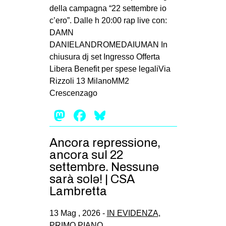
della campagna “22 settembre io
c’ero”. Dalle h 20:00 rap live con:
DAMN
DANIELANDROMEDAIUMAN In
chiusura dj set Ingresso Offerta
Libera Benefit per spese legaliVia
Rizzoli 13 MilanoMM2
Crescenzago
Mastodon
Facebook
Bluesky
Ancora repressione,
ancora sul 22
settembre. Nessunə
sarà solə! | CSA
Lambretta
13 Mag , 2026 -
IN EVIDENZA
,
PRIMO PIANO