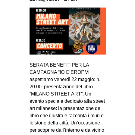
CULTURE
ARTE
CINEMA
MANIFESTI
MUSICA
RECENSIONI
SERATA BENEFIT PER LA
INTERNAZIONALE
CAMPAGNA “IO C’ERO!” Vi
aspettiamo venerdì 22 maggio: h.
AFRICA
20.00: presentazione del libro
AMERICHE
“MILANO STREET ART”. Un
ESTREMO ORIENTE
evento speciale dedicato alla street
art milanese: la presentazione del
EUROPA
libro che illustra e racconta i muri e
MEDIO ORIENTE
le storie della città. Un’occasione
per scoprire dall’interno e da vicino
MONDO