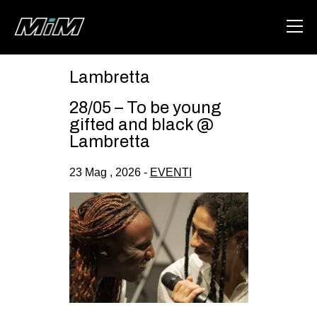
Lambretta
HOME
28/05 – To be young
ABOUT
gifted and black @
Lambretta
AREA
23 Mag , 2026 -
EVENTI
DEGENERAZIONE
GAZA FREESTYLE
CSOA LAMBRETTA
MSM
STUDENTI TSUNAMI
ZAM