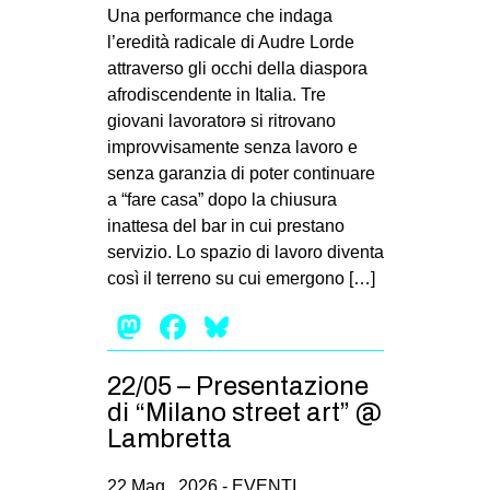
MILANO
Una performance che indaga
l’eredità radicale di Audre Lorde
MOBILITAZIONI
attraverso gli occhi della diaspora
SPAZI
afrodiscendente in Italia. Tre
giovani lavoratorə si ritrovano
SPORT POPOLARE
improvvisamente senza lavoro e
MOVIMENTI
senza garanzia di poter continuare
a “fare casa” dopo la chiusura
AMBIENTE
inattesa del bar in cui prestano
ANTIFASCISMO
servizio. Lo spazio di lavoro diventa
così il terreno su cui emergono […]
DIRITTO ALL’ABITARE
Mastodon
Facebook
Bluesky
GENERI
MIGRAZIONI
22/05 – Presentazione
PRECARIATO
di “Milano street art” @
REPRESSIONE
Lambretta
STUDENTI
22 Mag , 2026 -
EVENTI