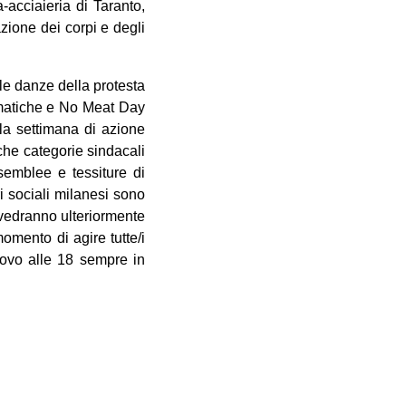
-acciaieria di Taranto,
azione dei corpi e degli
le danze della protesta
climatiche e No Meat Day
lla settimana di azione
che categorie sindacali
ssemblee e tessiture di
i sociali milanesi sono
 vedranno ulteriormente
omento di agire tutte/i
uovo alle 18 sempre in