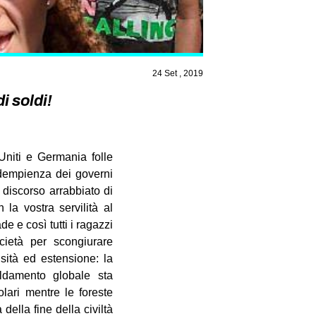
24 Set , 2019
i soldi!
 Uniti e Germania folle
nadempienza dei governi
l discorso arrabbiato di
la vostra servilità al
e e così tutti i ragazzi
cietà per scongiurare
sità ed estensione: la
aldamento globale sta
olari mentre le foreste
della fine della civiltà