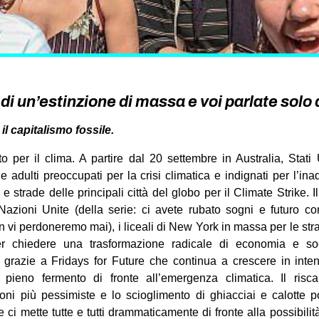
 di un’estinzione di massa e voi parlate solo d
il capitalismo fossile.
o per il clima. A partire dal 20 settembre in Australia, Stati
e adulti preoccupati per la crisi climatica e indignati per l’i
 strade delle principali città del globo per il Climate Strike. I
azioni Unite (della serie: ci avete rubato sogni e futuro con 
n vi perdoneremo mai), i liceali di New York in massa per le strad
 per chiedere una trasformazione radicale di economia e so
, grazie a Fridays for Future che continua a crescere in inten
 pieno fermento di fronte all’emergenza climatica. Il risc
oni più pessimiste e lo scioglimento di ghiacciai e calotte p
 ci mette tutte e tutti drammaticamente di fronte alla possibilità 