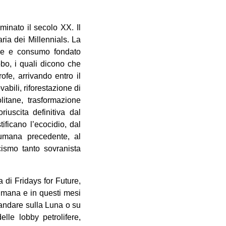
inato il secolo XX. Il
ria dei Millennials. La
one e consumo fondato
obo, i quali dicono che
ofe, arrivando entro il
abili, riforestazione di
itane, trasformazione
riuscita definitiva dal
ificano l’ecocidio, dal
 umana precedente, al
ismo tanto sovranista
 di Fridays for Future,
imana e in questi mesi
 andare sulla Luna o su
lle lobby petrolifere,