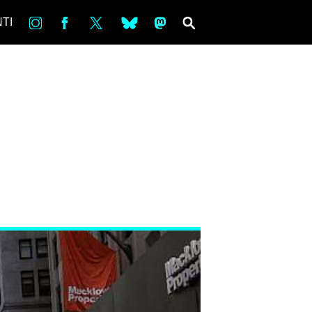
in
Fb
tw
bsky
ms
SEARCH
TI