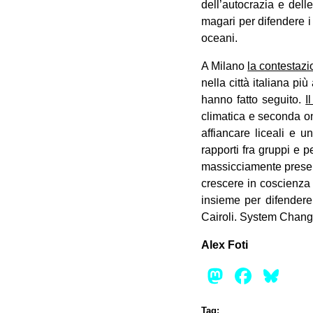
dell’autocrazia e dell
magari per difendere i 
oceani.
A Milano
la contestazi
nella città italiana pi
hanno fatto seguito.
I
climatica e seconda on
affiancare liceali e u
rapporti fra gruppi e 
massicciamente present
crescere in coscienza 
insieme per difendere
Cairoli. System Chan
Alex Foti
Mastod
Face
Bl
Tag: