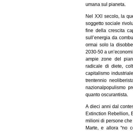
umana sul pianeta.
Nel XXI secolo, la qu
soggetto sociale rivol
fine della crescita 
sull’energia da combus
ormai solo la disobbed
2030-50 a un’economia a
ampie zone del piane
radicale di diete, col
capitalismo industrial
trentennio neoliberi
nazionalpopulismo pr
quanto oscurantista.
A dieci anni dal conte
Extinction Rebellion,
milioni di persone che
Marte, e allora “no c