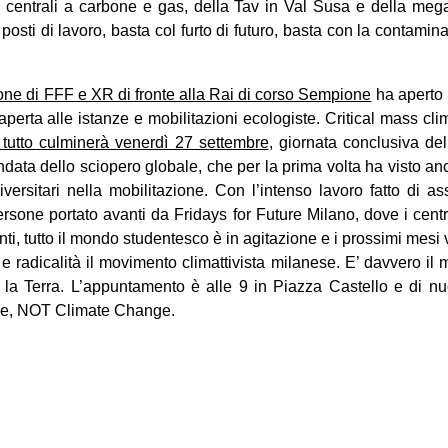
e centrali a carbone e gas, della Tav in Val Susa e della mega
posti di lavoro, basta col furto di futuro, basta con la contamin
one di FFF e XR di fronte alla Rai di corso Sempione
ha aperto 
ù aperta alle istanze e mobilitazioni ecologiste. Critical mass 
l tutto culminerà venerdì 27 settembre
, giornata conclusiva de
data dello sciopero globale, che per la prima volta ha visto an
niversitari nella mobilitazione. Con l’intenso lavoro fatto di a
persone portato avanti da Fridays for Future Milano, dove i centr
i, tutto il mondo studentesco è in agitazione e i prossimi mesi
e radicalità il movimento climattivista milanese. E’ davvero il m
 la Terra. L’appuntamento è alle 9 in Piazza Castello e di n
ge, NOT Climate Change.
on
book
uesky