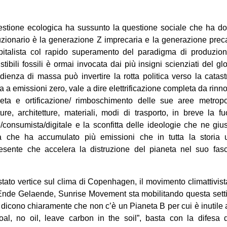
estione ecologica ha sussunto la questione sociale che ha dom
uzionario è la generazione Z imprecaria e la generazione preca
capitalista col rapido superamento del paradigma di produzi
tibili fossili è ormai invocata dai più insigni scienziati del gl
ienza di massa può invertire la rotta politica verso la catastr
 emissioni zero, vale a dire elettrificazione completa da rinnov
ta e ortificazione/ rimboschimento delle sue aree metropol
ture, architetture, materiali, modi di trasporto, in breve la fuo
e/consumista/digitale e la sconfitta delle ideologie che ne giust
sta che ha accumulato più emissioni che in tutta la storia
esente che accelera la distruzione del pianeta nel suo fasc
stato vertice sul clima di Copenhagen, il movimento climattivista
 Ende Gelaende, Sunrise Movement sta mobilitando questa sett
 dicono chiaramente che non c’è un Pianeta B per cui è inutile
oal, no oil, leave carbon in the soil”, basta con la difesa de