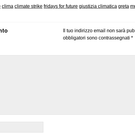
e
clima
climate strike
fridays for future
giustizia climatica
greta
mu
nto
Il tuo indirizzo email non sarà pub
obbligatori sono contrassegnati
*