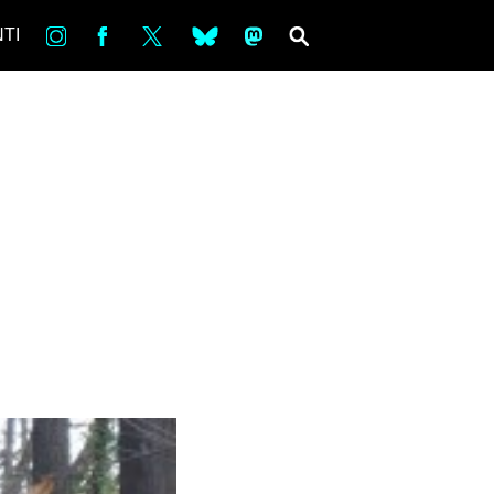
in
Fb
tw
bsky
ms
SEARCH
TI