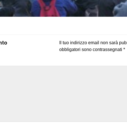
on
book
uesky
nto
Il tuo indirizzo email non sarà pub
obbligatori sono contrassegnati
*