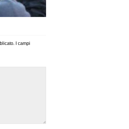
blicato.
I campi