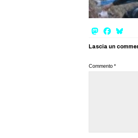
Mastod
Face
Bl
Lascia un comme
Commento
*