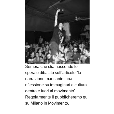
MILANO
MOBILITAZIONI
SPAZI
SPORT POPOLARE
MOVIMENTI
AMBIENTE
ANTIFASCISMO
DIRITTO ALL’ABITARE
Sembra che stia nascendo lo
sperato dibattito sull’articolo “la
GENERI
narrazione mancante: una
MIGRAZIONI
riflessione su immaginari e cultura
dentro e fuori al movimento”.
PRECARIATO
Regolarmente li pubblicheremo qui
REPRESSIONE
su Milano in Movimento.
STUDENTI