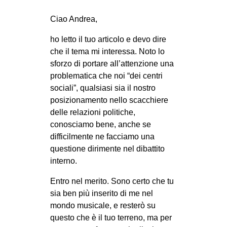
CULTURE
Ciao Andrea,
ARTE
ho letto il tuo articolo e devo dire
CINEMA
che il tema mi interessa. Noto lo
MANIFESTI
sforzo di portare all’attenzione una
problematica che noi “dei centri
MUSICA
sociali”, qualsiasi sia il nostro
RECENSIONI
posizionamento nello scacchiere
delle relazioni politiche,
INTERNAZIONALE
conosciamo bene, anche se
AFRICA
difficilmente ne facciamo una
questione dirimente nel dibattito
AMERICHE
interno.
ESTREMO ORIENTE
Entro nel merito. Sono certo che tu
EUROPA
sia ben più inserito di me nel
MEDIO ORIENTE
mondo musicale, e resterò su
questo che è il tuo terreno, ma per
MONDO