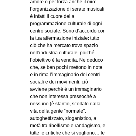
amore o per forza anche il mio:
EVENTI
l’organizzazione di serate musicali
è infatti il cuore della
in
programmazione culturale di ogni
centro sociale. Sono d’accordo con
Fb
la tua affermazione iniziale: tutto
ciò che ha mercato trova spazio
tw
nell’industria culturale, poiché
l’obiettivo è la vendita. Ne deduco
bsky
che, se ben pochi mettono in note
e in rima l’immaginario dei centri
ms
sociali e dei movimenti, ciò
avviene perché è un immaginario
SEARCH
che non interessa pressoché a
nessuno (è stantio, scollato dalla
vita della gente “normale”,
autoghettizzato, sloganistico, a
metà tra ribellismo e randagismo, e
tutte le critiche che si vogliono… le