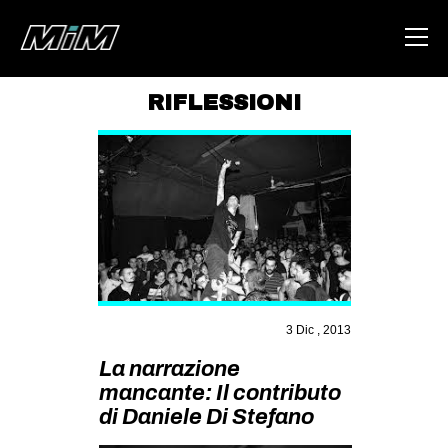
RIFLESSIONI
HOME
ABOUT
AREA
DEGENERAZIONE
GAZA FREESTYLE
CSOA LAMBRETTA
3 Dic , 2013
MSM
La narrazione
STUDENTI TSUNAMI
mancante: Il contributo
di Daniele Di Stefano
ZAM