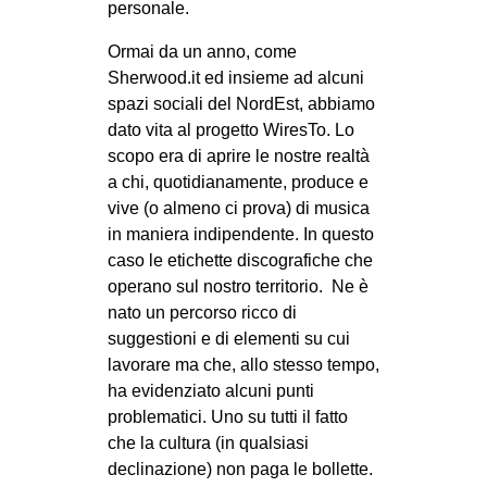
personale.
CULTURE
Ormai da un anno, come
ARTE
Sherwood.it ed insieme ad alcuni
CINEMA
spazi sociali del NordEst, abbiamo
dato vita al progetto WiresTo. Lo
MANIFESTI
scopo era di aprire le nostre realtà
MUSICA
a chi, quotidianamente, produce e
RECENSIONI
vive (o almeno ci prova) di musica
in maniera indipendente. In questo
INTERNAZIONALE
caso le etichette discografiche che
operano sul nostro territorio. Ne è
AFRICA
nato un percorso ricco di
AMERICHE
suggestioni e di elementi su cui
ESTREMO ORIENTE
lavorare ma che, allo stesso tempo,
ha evidenziato alcuni punti
EUROPA
problematici. Uno su tutti il fatto
MEDIO ORIENTE
che la cultura (in qualsiasi
declinazione) non paga le bollette.
MONDO