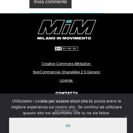
Creative Commons Attribution-
NonCommercial-ShareAlike 2.5 Generic
License.
CONTATTI:
Utilizziamo i cookie per essere sicuri che tu possa avere la
milanoinmovimento@gmail.com
migliore esperienza sul nostro sito. Se continui ad utilizzare
SEGUICI SU:
questo sito noi assumiamo che tu ne sia felice.
Ok
Sito ospitato sulla piattaforma
Midala