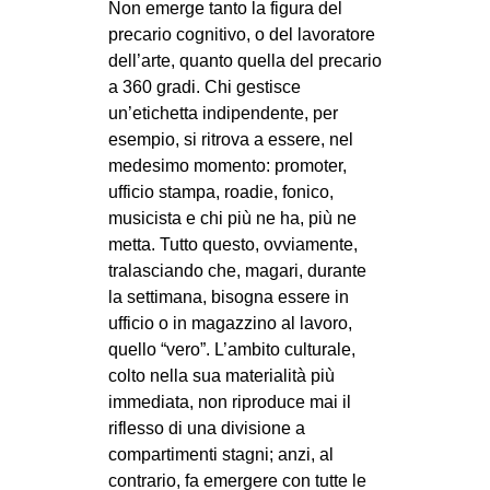
Non emerge tanto la figura del
EVENTI
precario cognitivo, o del lavoratore
dell’arte, quanto quella del precario
in
a 360 gradi. Chi gestisce
un’etichetta indipendente, per
Fb
esempio, si ritrova a essere, nel
medesimo momento: promoter,
tw
ufficio stampa, roadie, fonico,
musicista e chi più ne ha, più ne
bsky
metta. Tutto questo, ovviamente,
tralasciando che, magari, durante
ms
la settimana, bisogna essere in
ufficio o in magazzino al lavoro,
SEARCH
quello “vero”. L’ambito culturale,
colto nella sua materialità più
immediata, non riproduce mai il
riflesso di una divisione a
compartimenti stagni; anzi, al
contrario, fa emergere con tutte le