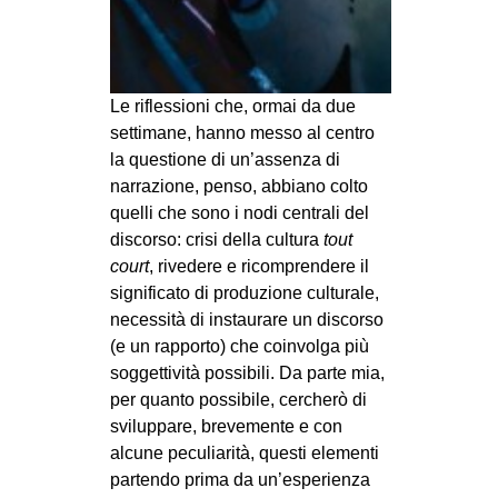
MILANO
MOBILITAZIONI
SPAZI
Le riflessioni che, ormai da due
SPORT POPOLARE
settimane, hanno messo al centro
la questione di un’assenza di
MOVIMENTI
narrazione, penso, abbiano colto
AMBIENTE
quelli che sono i nodi centrali del
discorso: crisi della cultura
tout
ANTIFASCISMO
court
, rivedere e ricomprendere il
DIRITTO ALL’ABITARE
significato di produzione culturale,
necessità di instaurare un discorso
GENERI
(e un rapporto) che coinvolga più
MIGRAZIONI
soggettività possibili. Da parte mia,
PRECARIATO
per quanto possibile, cercherò di
sviluppare, brevemente e con
REPRESSIONE
alcune peculiarità, questi elementi
STUDENTI
partendo prima da un’esperienza