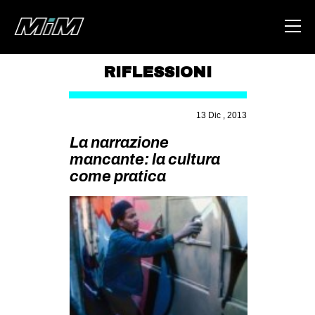
RIFLESSIONI
HOME
13 Dic , 2013
ABOUT
La narrazione
AREA
mancante: la cultura
come pratica
DEGENERAZIONE
GAZA FREESTYLE
CSOA LAMBRETTA
MSM
STUDENTI TSUNAMI
ZAM