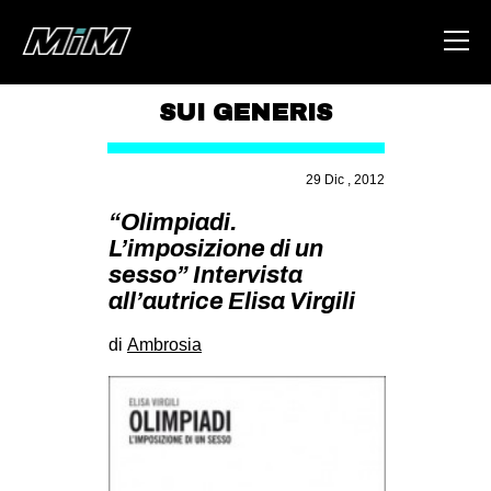
SUI GENERIS
HOME
29 Dic , 2012
ABOUT
“Olimpiadi.
AREA
L’imposizione di un
sesso” Intervista
DEGENERAZIONE
all’autrice Elisa Virgili
GAZA FREESTYLE
di
Ambrosia
CSOA LAMBRETTA
MSM
STUDENTI TSUNAMI
ZAM