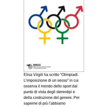
MILANO
MOBILITAZIONI
SPAZI
SPORT POPOLARE
MOVIMENTI
AMBIENTE
ANTIFASCISMO
DIRITTO ALL’ABITARE
GENERI
Elisa Virgili ha scritto “Olimpiadi.
MIGRAZIONI
L’imposizione di un sesso” in cui
PRECARIATO
osserva il mondo dello sport dal
punto di vista degli stereotipi e
REPRESSIONE
della costruzione del genere. Per
STUDENTI
saperne di più l’abbiamo