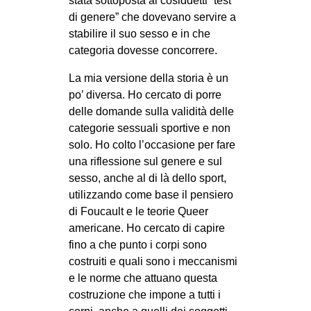
stata sottoposta ai cosiddetti “test
di genere” che dovevano servire a
EVENTI
stabilire il suo sesso e in che
in
categoria dovesse concorrere.
La mia versione della storia è un
Fb
po’ diversa. Ho cercato di porre
delle domande sulla validità delle
tw
categorie sessuali sportive e non
bsky
solo. Ho colto l’occasione per fare
una riflessione sul genere e sul
ms
sesso, anche al di là dello sport,
utilizzando come base il pensiero
SEARCH
di Foucault e le teorie Queer
americane. Ho cercato di capire
fino a che punto i corpi sono
costruiti e quali sono i meccanismi
e le norme che attuano questa
costruzione che impone a tutti i