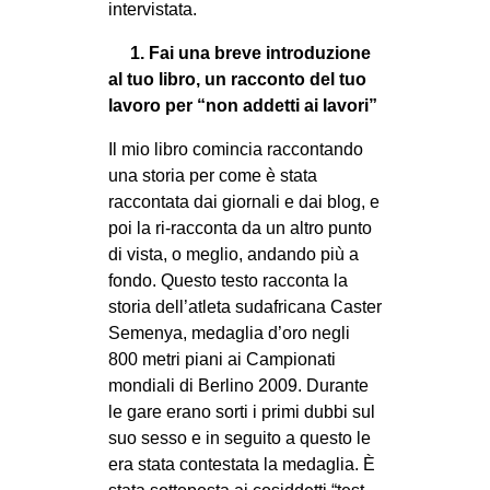
intervistata.
CULTURE
1. Fai una breve introduzione
ARTE
al tuo libro, un racconto del tuo
CINEMA
lavoro per “non addetti ai lavori”
MANIFESTI
Il mio libro comincia raccontando
MUSICA
una storia per come è stata
raccontata dai giornali e dai blog, e
RECENSIONI
poi la ri-racconta da un altro punto
INTERNAZIONALE
di vista, o meglio, andando più a
fondo. Questo testo racconta la
AFRICA
storia dell’atleta sudafricana Caster
AMERICHE
Semenya, medaglia d’oro negli
800 metri piani ai Campionati
ESTREMO ORIENTE
mondiali di Berlino 2009. Durante
EUROPA
le gare erano sorti i primi dubbi sul
suo sesso e in seguito a questo le
MEDIO ORIENTE
era stata contestata la medaglia. È
MONDO