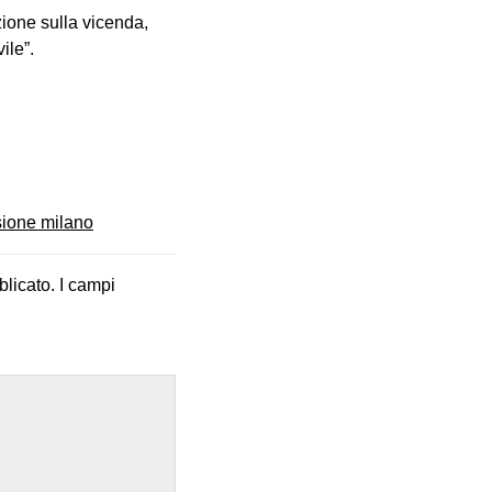
zione sulla vicenda,
ile”.
sione milano
blicato.
I campi