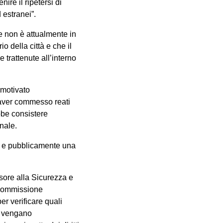
nire il ripetersi di
 estranei”.
he non è attualmente in
io della città e che il
 trattenute all’interno
 motivato
 aver commesso reati
ebbe consistere
nale.
te e pubblicamente una
ssore alla Sicurezza e
a commissione
r verificare quali
he vengano