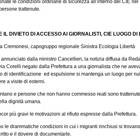
nate le condizioni ordinarie di sicurezza all’interno del CIE nel pi
persone trattenute.
 IL DIVIETO DI ACCESSO AI GIORNALISTI, CIE LUOGO DI 
ra Cremonesi, capogruppo regionale Sinistra Ecologia Libertà
 annunciato dalla ministro Cancellieri, la notizia diffusa da Reda
via Corelli negato dalla Prefettura a una giornalista che ne aveva
o di identificazione ed espulsione si mantenga un luogo per nul
re a visite di esterni.
n contano e persone che non hanno commesso reati sono trattenute
della dignità umana.
cor più gravi le motivazioni al rifiuto espresse dalla Prefettura.
o le drammatiche condizioni in cui i migranti rinchiusi si trovano 
diritto e il dovere di documentarle.