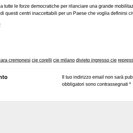
 tutte le forze democratiche per rilanciare una grande mobilita
i questi centri inaccettabili per un Paese che voglia definirsi civ
2
on
book
uesky
iara cremonesi
cie corelli
cie milano
divieto ingresso cie
repres
nto
Il tuo indirizzo email non sarà pub
obbligatori sono contrassegnati
*