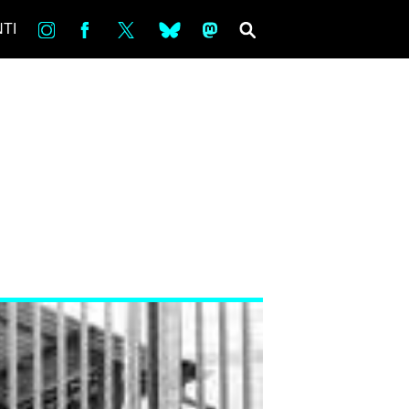
in
Fb
tw
bsky
ms
SEARCH
TI