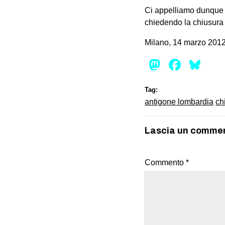
Ci appelliamo dunque a
chiedendo la chiusura d
Milano, 14 marzo 201
Mastod
Face
Bl
Tag:
antigone lombardia
ch
Lascia un comme
Commento
*