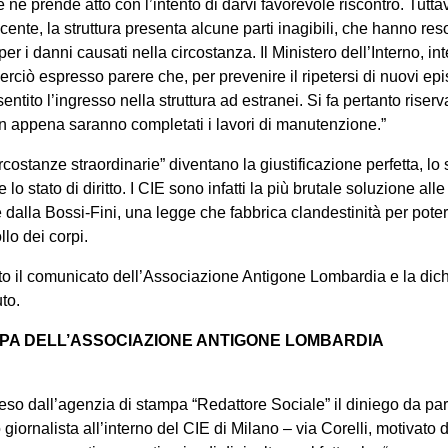
 ne prende atto con l’intento di darvi favorevole riscontro. Tutta
ecente, la struttura presenta alcune parti inagibili, che hanno res
per i danni causati nella circostanza. Il Ministero dell’Interno, in
erciò espresso parere che, per prevenire il ripetersi di nuovi ep
tito l’ingresso nella struttura ad estranei. Si fa pertanto riserv
n appena saranno completati i lavori di manutenzione.”
rcostanze straordinarie” diventano la giustificazione perfetta, lo
o stato di diritto. I CIE sono infatti la più brutale soluzione all
 dalla Bossi-Fini, una legge che fabbrica clandestinità per poter 
llo dei corpi.
o il comunicato dell’Associazione Antigone Lombardia e la dich
to.
PA DELL’ASSOCIAZIONE ANTIGONE LOMBARDIA
 dall’agenzia di stampa “Redattore Sociale” il diniego da part
 giornalista all’interno del CIE di Milano – via Corelli, motivato d