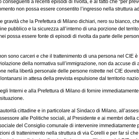
o conseguenti a recenti episodi di rivolta, e al fatto che “per preve
omento non possa essere consentito l’ingresso nella struttura ad
e gravità che la Prefettura di Milano dichiari, nero su bianco, c
ine pubblico e la sicurezza all’interno di una porzione del territor
ei possa essere fonte di episodi di rivolta da parte delle persone
on sono carceri e che il trattenimento di una persona nel CIE è
iolazione della normativa sull’immigrazione, non da accuse di
ione nella libertà personale delle persone ristrette nel CIE dovr
ontanarsi in attesa della prevista espulsione dal territorio nazio
gli Interni e alla Prefettura di Milano di fornire immediatamen
situazione.
autorità cittadine e in particolare al Sindaco di Milano, all’asse
assessore alle Politiche sociali, al Presidente e ai membri dell
ociale del Consiglio comunale di intervenire immediatamente pe
zioni di trattenimento nella struttura di via Corelli e per far sì c