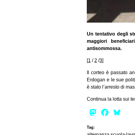
Un tentativo degli s
maggiori beneficiar
antisommossa.
[
1
/
2
/
3
]
Il corteo è passato an
Erdogan e le sue politi
è stato l’arresto di ma
Continua la lotta sui t
Mastod
Face
Bl
Tag:
alternanza scuola-lav