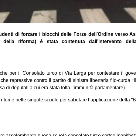
tudenti di forzare i blocchi delle Forze dell’Ordine verso 
i della riforma) è stata contenuta dall’intervento dell
che per il Consolato turco di Via Larga per contestare il gover
che repressive contro il partito di sinistra libertaria filo-curda
ssa di deputati a cui era stata tolta l’immunità parlamentare).
erritori e nelle singole scuole per sabotare l’applicazione della 
on
book
uesky
oro
assolombarda
buona scuola
consolato turco
corteo
manifest