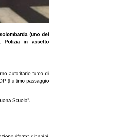
Assolombarda (uno dei
a Polizia in assetto
no autoritario turco di
 HDP (l’ultimo passaggio
“Buona Scuola”.
azione
riforma giannini