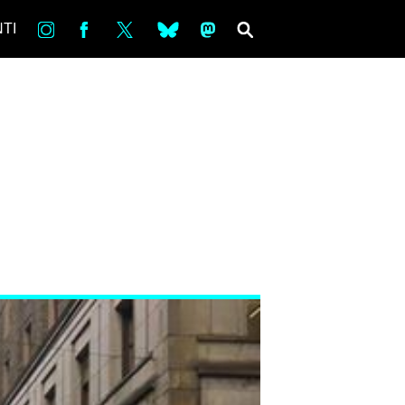
in
Fb
tw
bsky
ms
SEARCH
TI