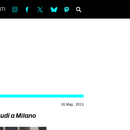
in
Fb
tw
bsky
ms
SEARCH
TI
16 Mag , 2013
tudi a Milano