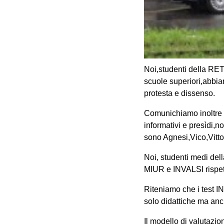
Noi,studenti della RE
scuole superiori,abbia
protesta e dissenso.
Comunichiamo inoltre c
informativi e presìdi,n
sono Agnesi,Vico,Vitto
Noi, studenti medi del
MIUR e INVALSI rispett
Riteniamo che i test I
solo didattiche ma anc
Il modello di valutazi