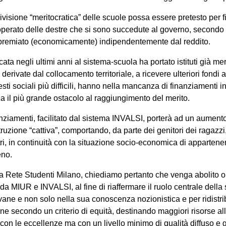
sione “meritocratica” delle scuole possa essere pretesto per fina
l’operato delle destre che si sono succedute al governo, secondo 
 premiato (economicamente) indipendentemente dal reddito.
ata negli ultimi anni al sistema-scuola ha portato istituti già mer
 derivate dal collocamento territoriale, a ricevere ulteriori fondi a 
sti sociali più difficili, hanno nella mancanza di finanziamenti in
a il più grande ostacolo al raggiungimento del merito.
nziamenti, facilitato dal sistema INVALSI, porterà ad un aumento 
truzione “cattiva”, comportando, da parte dei genitori dei ragazzi,
 altri, in continuità con la situazione socio-economica di apparte
eno.
a Rete Studenti Milano, chiediamo pertanto che venga abolito o r
 MIUR e INVALSI, al fine di riaffermare il ruolo centrale della 
vane e non solo nella sua conoscenza nozionistica e per ridistri
ne secondo un criterio di equità, destinando maggiori risorse al
 con le eccellenze ma con un livello minimo di qualità diffuso e ga