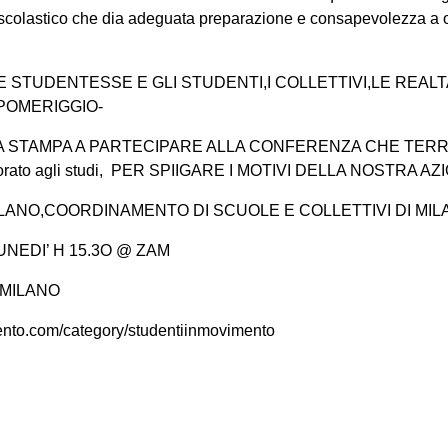
scolastico che dia adeguata preparazione e consapevolezza a og
LE STUDENTESSE E GLI STUDENTI,I COLLETTIVI,LE REALT
POMERIGGIO-
 LA STAMPA A PARTECIPARE ALLA CONFERENZA CHE TER
ditorato agli studi, PER SPIIGARE I MOTIVI DELLA NOSTRA AZ
LANO,COORDINAMENTO DI SCUOLE E COLLETTIVI DI MIL
NEDI’ H 15.3O @ ZAM
 MILANO
ento.com/category/studentiinmovimento
on
book
uesky