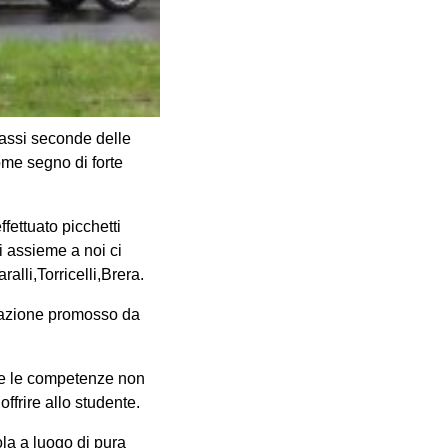
assi seconde delle
ome segno di forte
fettuato picchetti
i assieme a noi ci
lli,Torricelli,Brera.
utazione promosso da
tte le competenze non
frire allo studente.
ola a luogo di pura