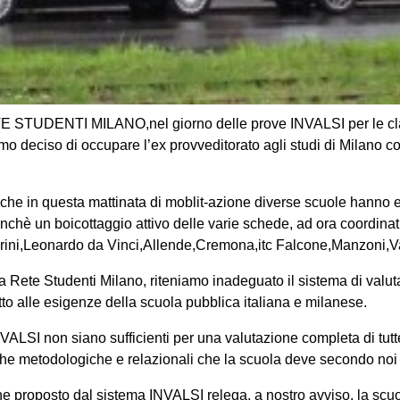
TE STUDENTI MILANO,nel giorno delle prove INVALSI per le cl
mo deciso di occupare l’ex provveditorato agli studi di Milano c
he in questa mattinata di moblit-azione diverse scuole hanno ef
onchè un boicottaggio attivo delle varie schede, ad ora coordinat
rini,Leonardo da Vinci,Allende,Cremona,itc Falcone,Manzoni,Vara
la Rete Studenti Milano, riteniamo inadeguato il sistema di val
o alle esigenze della scuola pubblica italiana e milanese.
NVALSI non siano sufficienti per una valutazione completa di tu
he metodologiche e relazionali che la scuola deve secondo noi of
one proposto dal sistema INVALSI relega, a nostro avviso, la scu