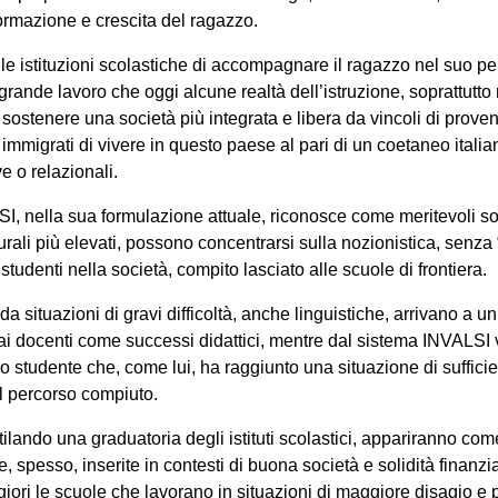
formazione e crescita del ragazzo.
le istituzioni scolastiche di accompagnare il ragazzo nel suo pe
rande lavoro che oggi alcune realtà dell’istruzione, soprattutto n
ostenere una società più integrata e libera da vincoli di proven
immigrati di vivere in questo paese al pari di un coetaneo itali
e o relazionali.
LSI, nella sua formulazione attuale, riconosce come meritevoli so
lturali più elevati, possono concentrarsi sulla nozionistica, senz
studenti nella società, compito lasciato alle scuole di frontiera.
 situazioni di gravi difficoltà, anche linguistiche, arrivano a un 
i docenti come successi didattici, mentre dal sistema INVALSI v
tro studente che, come lui, ha raggiunto una situazione di suffici
 percorso compiuto.
ando una graduatoria degli istituti scolastici, appariranno come
e, spesso, inserite in contesti di buona società e solidità finanz
ori le scuole che lavorano in situazioni di maggiore disagio e 