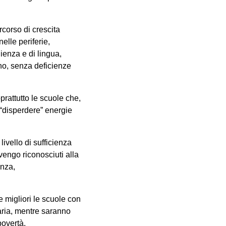
rcorso di crescita
elle periferie,
ienza e di lingua,
ano, senza deficienze
prattutto le scuole che,
a “disperdere” energie
livello di sufficienza
engo riconosciuti alla
enza,
 migliori le scuole con
iaria, mentre saranno
povertà.