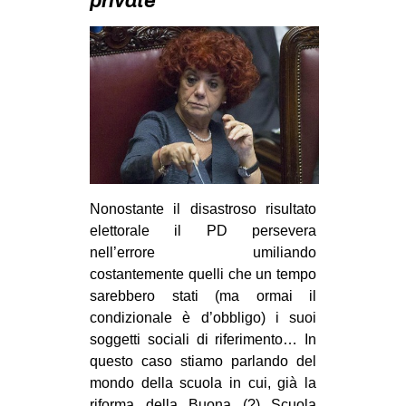
private
MILANO
MOBILITAZIONI
SPAZI
SPORT POPOLARE
MOVIMENTI
AMBIENTE
ANTIFASCISMO
Nonostante il disastroso risultato
elettorale il PD persevera
DIRITTO ALL’ABITARE
nell’errore umiliando
GENERI
costantemente quelli che un tempo
MIGRAZIONI
sarebbero stati (ma ormai il
condizionale è d’obbligo) i suoi
PRECARIATO
soggetti sociali di riferimento… In
REPRESSIONE
questo caso stiamo parlando del
mondo della scuola in cui, già la
STUDENTI
riforma della Buona (?) Scuola