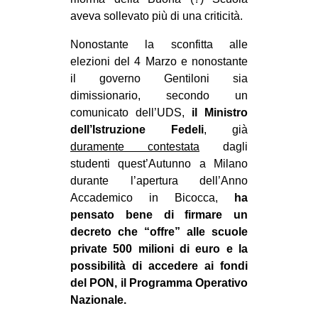
CULTURE
aveva sollevato più di una criticità.
ARTE
Nonostante la sconfitta alle
elezioni del 4 Marzo e nonostante
CINEMA
il governo Gentiloni sia
MANIFESTI
dimissionario, secondo un
MUSICA
comunicato dell’UDS,
il Ministro
dell’Istruzione Fedeli
, già
RECENSIONI
duramente contestata
dagli
INTERNAZIONALE
studenti quest’Autunno a Milano
durante l’apertura dell’Anno
AFRICA
Accademico in Bicocca,
ha
AMERICHE
pensato bene di firmare un
decreto che “offre” alle scuole
ESTREMO ORIENTE
private 500 milioni di euro e la
EUROPA
possibilità di accedere ai fondi
del PON, il Programma Operativo
MEDIO ORIENTE
Nazionale.
MONDO