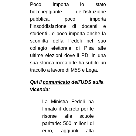
Poco importa lo stato
EVENTI
boccheggiante dell’istruzione
pubblica, poco importa
in
l’insoddisfazione di docenti e
studenti…e poco importa anche la
Fb
sconfitta
della Fedeli nel suo
collegio elettorale di Pisa alle
tw
ultime elezioni dove il PD, in una
bsky
sua storica roccaforte ha subito un
tracollo a favore di M5S e Lega.
ms
Qui il
comunicato
dell’UDS sulla
vicenda:
SEARCH
La Ministra Fedeli ha
firmato il decreto per le
risorse alle scuole
paritarie: 500 milioni di
euro, aggiunti alla