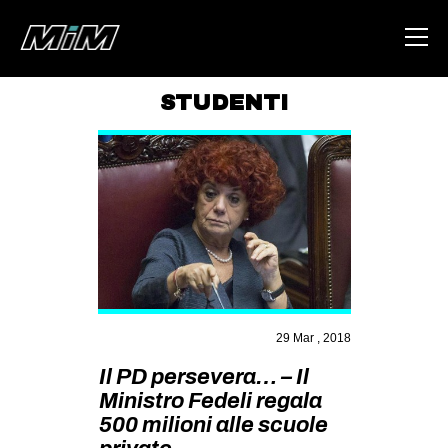
STUDENTI
HOME
ABOUT
AREA
DEGENERAZIONE
GAZA FREESTYLE
CSOA LAMBRETTA
29 Mar , 2018
MSM
Il PD persevera… – Il
STUDENTI TSUNAMI
Ministro Fedeli regala
ZAM
500 milioni alle scuole