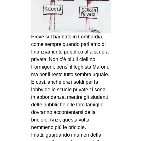
MILANO
MOBILITAZIONI
SPAZI
SPORT POPOLARE
Piove sul bagnato in Lombardia,
come sempre quando parliamo di
MOVIMENTI
finanziamento pubblico alla scuola
privata. Non c’è più il ciellino
AMBIENTE
Formigoni, bensì il leghista Maroni,
ANTIFASCISMO
ma per il resto tutto sembra uguale.
DIRITTO ALL’ABITARE
E così, anche ora i soldi per la
lobby delle scuole private ci sono
GENERI
in abbondanza, mentre gli studenti
MIGRAZIONI
delle pubbliche e le loro famiglie
dovranno accontentarsi della
PRECARIATO
briciole. Anzi, questa volta
REPRESSIONE
nemmeno più le briciole.
STUDENTI
Infatti, guardando i numeri della