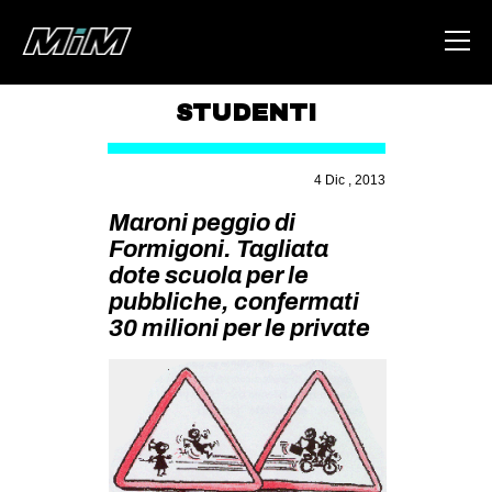
STUDENTI
HOME
4 Dic , 2013
ABOUT
Maroni peggio di
AREA
Formigoni. Tagliata
dote scuola per le
DEGENERAZIONE
pubbliche, confermati
GAZA FREESTYLE
30 milioni per le private
CSOA LAMBRETTA
MSM
STUDENTI TSUNAMI
ZAM