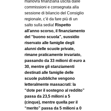
manovra finanziaria uscita dalle
CULTURE
commissioni e consegnata alla
sessione di bilancio del Consiglio
ARTE
regionale, c’è da fare più di un
CINEMA
salto sulla sedia!
Rispetto
MANIFESTI
all’anno scorso, il finanziamento
del “buono scuola”, sussidio
MUSICA
riservato alle famiglie degli
RECENSIONI
alunni delle scuole private,
rimane praticamente invariato,
INTERNAZIONALE
passando da 33 milioni di euro a
AFRICA
30, mentre gli stanziamenti
destinati alle famiglie delle
AMERICHE
scuole pubbliche vengono
ESTREMO ORIENTE
letteralmente massacrati: la
“dote per il sostegno al reddito”
EUROPA
passa da 23,5 milioni a 5
MEDIO ORIENTE
(cinque), mentre quella per il
MONDO
“merito” passa da 5 milioni a 0