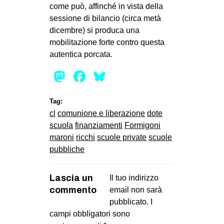
come può, affinché in vista della
sessione di bilancio (circa metà
dicembre) si produca una
mobilitazione forte contro questa
autentica porcata.
Mastodon
Facebook
Bluesky
Tag:
cl
comunione e liberazione
dote
scuola
finanziamenti
Formigoni
maroni
ricchi
scuole private
scuole
pubbliche
Lascia un
Il tuo indirizzo
commento
email non sarà
pubblicato.
I
campi obbligatori sono