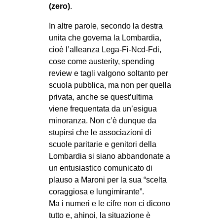
(zero)
.
EVENTI
In altre parole, secondo la destra
in
unita che governa la Lombardia,
cioè l’alleanza Lega-Fi-Ncd-Fdi,
Fb
cose come austerity, spending
review e tagli valgono soltanto per
tw
scuola pubblica, ma non per quella
privata, anche se quest’ultima
bsky
viene frequentata da un’esigua
minoranza. Non c’è dunque da
ms
stupirsi che le associazioni di
scuole paritarie e genitori della
SEARCH
Lombardia si siano abbandonate a
un entusiastico comunicato di
plauso a Maroni per la sua “scelta
coraggiosa e lungimirante”.
Ma i numeri e le cifre non ci dicono
tutto e, ahinoi, la situazione è