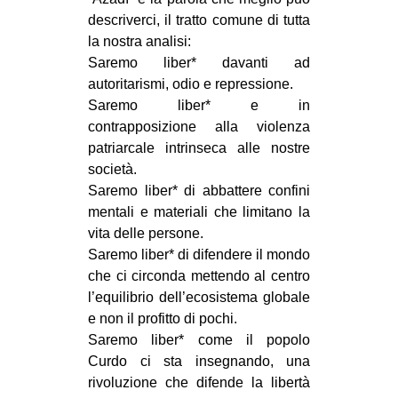
CULTURE
descriverci, il tratto comune di tutta
la nostra analisi:
ARTE
Saremo liber* davanti ad
CINEMA
autoritarismi, odio e repressione.
Saremo liber* e in
MANIFESTI
contrapposizione alla violenza
MUSICA
patriarcale intrinseca alle nostre
RECENSIONI
società.
Saremo liber* di abbattere confini
INTERNAZIONALE
mentali e materiali che limitano la
vita delle persone.
AFRICA
Saremo liber* di difendere il mondo
AMERICHE
che ci circonda mettendo al centro
ESTREMO ORIENTE
l’equilibrio dell’ecosistema globale
e non il profitto di pochi.
EUROPA
Saremo liber* come il popolo
MEDIO ORIENTE
Curdo ci sta insegnando, una
rivoluzione che difende la libertà
MONDO