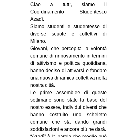
MILANO
Ciao a tutt*, siamo il
Coordinamento Studentesco
MOBILITAZIONI
Azadî.
SPAZI
Siamo studenti e studentesse di
diverse scuole e collettivi di
SPORT POPOLARE
Milano.
MOVIMENTI
Giovani, che percepita la volontà
comune di rinnovamento in termini
AMBIENTE
di attivismo e politica quotidiana,
ANTIFASCISMO
hanno deciso di attivarsi e fondare
una nuova dinamica collettiva nella
DIRITTO ALL’ABITARE
nostra città.
GENERI
Le prime assemblee di queste
MIGRAZIONI
settimane sono state la base del
nostro essere, individui diversi che
PRECARIATO
hanno costruito uno scheletro
REPRESSIONE
comune che sta dando grandi
soddisfazioni e ancora più ne darà.
STUDENTI
“Azadî” è la parola che meglio può