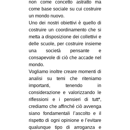
non come concetto astratto ma
EVENTI
come base sociale su cui costruire
un mondo nuovo.
in
Uno dei nostri obiettivi è quello di
costruire un coordinamento che si
Fb
metta a disposizione dei collettivi e
delle scuole, per costruire insieme
tw
una società pensante e
consapevole di ciò che accade nel
bsky
mondo.
Vogliamo inoltre creare momenti di
ms
analisi su temi che riteniamo
importanti, tenendo in
SEARCH
considerazione e valorizzando le
riflessioni e i pensieri di tutt*,
crediamo che affinché ciò avvenga
siano fondamentali l’ascolto e il
rispetto di ogni opinione e l’evitare
qualunque tipo di arroganza e