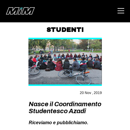
STUDENTI
HOME
ABOUT
AREA
DEGENERAZIONE
GAZA FREESTYLE
CSOA LAMBRETTA
20 Nov , 2019
MSM
Nasce il Coordinamento
Studentesco Azadî
STUDENTI TSUNAMI
ZAM
Riceviamo e pubblichiamo.