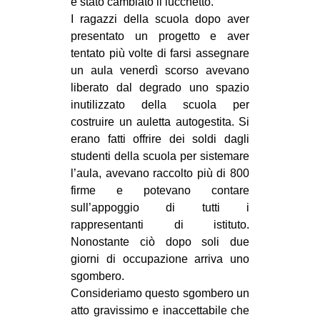
è stato cambiato il lucchetto.
MILANO
I ragazzi della scuola dopo aver
MOBILITAZIONI
presentato un progetto e aver
tentato più volte di farsi assegnare
SPAZI
un aula venerdì scorso avevano
SPORT POPOLARE
liberato dal degrado uno spazio
inutilizzato della scuola per
MOVIMENTI
costruire un auletta autogestita. Si
AMBIENTE
erano fatti offrire dei soldi dagli
studenti della scuola per sistemare
ANTIFASCISMO
l’aula, avevano raccolto più di 800
DIRITTO ALL’ABITARE
firme e potevano contare
sull’appoggio di tutti i
GENERI
rappresentanti di istituto.
MIGRAZIONI
Nonostante ciò dopo soli due
PRECARIATO
giorni di occupazione arriva uno
sgombero.
REPRESSIONE
Consideriamo questo sgombero un
STUDENTI
atto gravissimo e inaccettabile che