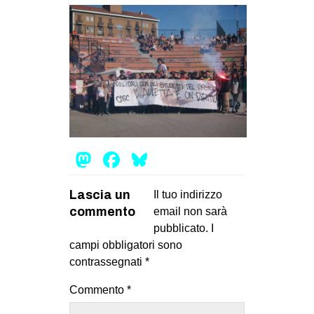
EVENTI
in
Fb
tw
bsky
Mastodon
Facebook
Bluesky
ms
Lascia un
Il tuo indirizzo
SEARCH
commento
email non sarà
pubblicato.
I
campi obbligatori sono
contrassegnati
*
Commento
*