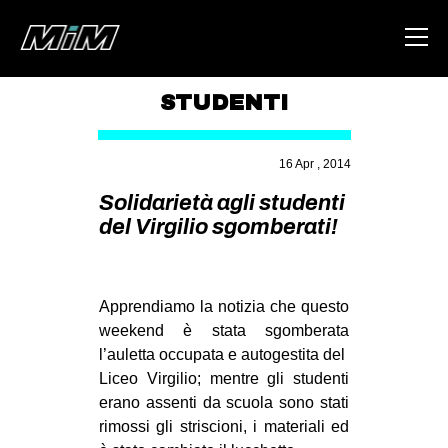
STUDENTI
HOME
16 Apr , 2014
ABOUT
Solidarietà agli studenti
AREA
del Virgilio sgomberati!
DEGENERAZIONE
GAZA FREESTYLE
Apprendiamo la notizia che questo
CSOA LAMBRETTA
weekend è stata sgomberata
MSM
l’auletta occupata e autogestita del
Liceo Virgilio; mentre gli studenti
STUDENTI TSUNAMI
erano assenti da scuola sono stati
ZAM
rimossi gli striscioni, i materiali ed