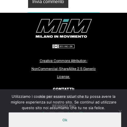
Creative Commons Attribution-
NonCommercial-ShareAlike 2.5 Generic
License.
CONTATTI:
Utilizziamo i cookie per essere sicuri che tu possa avere la
milanoinmovimento@gmail.com
migliore esperienza sul nostro sito. Se continui ad utilizzare
SEGUICI SU:
questo sito noi assumiamo che tu ne sia felice.
Ok
Sito ospitato sulla piattaforma
Midala