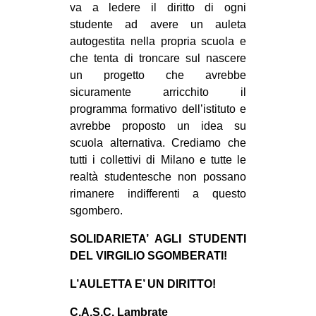
va a ledere il diritto di ogni
CULTURE
studente ad avere un auleta
ARTE
autogestita nella propria scuola e
che tenta di troncare sul nascere
CINEMA
un progetto che avrebbe
MANIFESTI
sicuramente arricchito il
programma formativo dell’istituto e
MUSICA
avrebbe proposto un idea su
RECENSIONI
scuola alternativa. Crediamo che
tutti i collettivi di Milano e tutte le
INTERNAZIONALE
realtà studentesche non possano
AFRICA
rimanere indifferenti a questo
sgombero.
AMERICHE
ESTREMO ORIENTE
SOLIDARIETA’ AGLI STUDENTI
DEL VIRGILIO SGOMBERATI!
EUROPA
MEDIO ORIENTE
L’AULETTA E’ UN DIRITTO!
MONDO
C.A.S.C. Lambrate