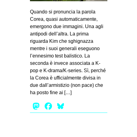
MILANO
Quando si pronuncia la parola
MOBILITAZIONI
Corea, quasi automaticamente,
SPAZI
emergono due immagini. Una agli
antipodi dell’altra. La prima
SPORT POPOLARE
riguarda Kim che sghignazza
MOVIMENTI
mentre i suoi generali eseguono
l’ennesimo test balistico. La
AMBIENTE
seconda è invece associata a K-
ANTIFASCISMO
pop e K-drama/K-series. Sì, perché
la Corea è ufficialmente divisa in
DIRITTO ALL’ABITARE
due dall’armistizio (non pace) che
GENERI
ha posto fine ai […]
MIGRAZIONI
Mastodon
Facebook
Bluesky
PRECARIATO
REPRESSIONE
STUDENTI