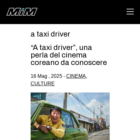
a taxi driver
HOME
“A taxi driver”, una
ABOUT
perla del cinema
coreano da conoscere
AREA
16 Mag , 2025 -
CINEMA
,
DEGENERAZIONE
CULTURE
GAZA FREESTYLE
CSOA LAMBRETTA
MSM
STUDENTI TSUNAMI
ZAM