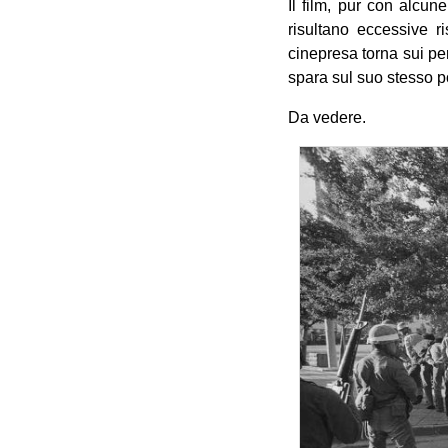
Il film, pur con alcun
risultano eccessive r
cinepresa torna sui pe
spara sul suo stesso p
Da vedere.