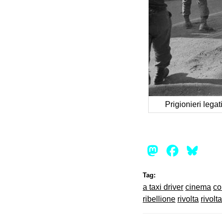
Prigionieri legat
Mastod
Face
Bl
Tag:
a taxi driver
cinema
co
ribellione
rivolta
rivolt