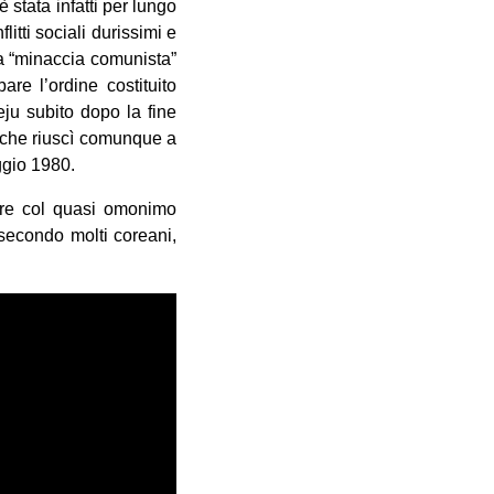
 stata infatti per lungo
itti sociali durissimi e
lla “minaccia comunista”
are l’ordine costituito
eju subito dopo la fine
 che riuscì comunque a
ggio 1980.
re col quasi omonimo
 secondo molti coreani,