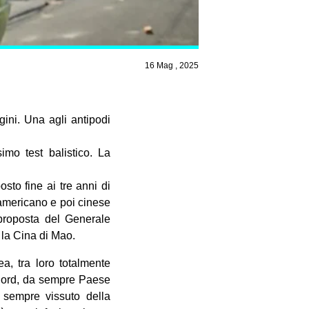
16 Mag , 2025
ni. Una agli antipodi
mo test balistico. La
sto fine ai tre anni di
o americano e poi cinese
) proposta del Generale
 la Cina di Mao.
a, tra loro totalmente
l Nord, da sempre Paese
a sempre vissuto della