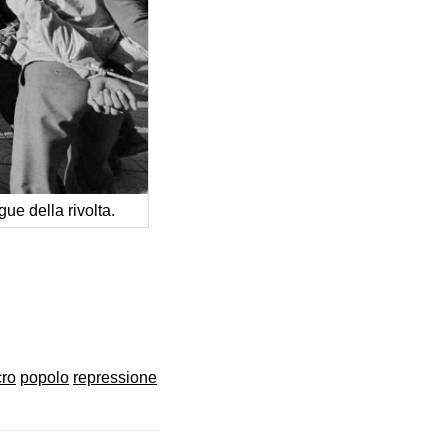
gue della rivolta.
ro
popolo
repressione