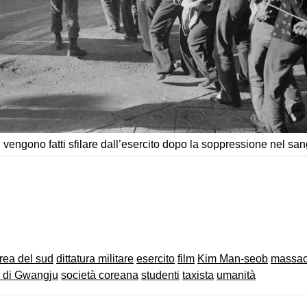
i vengono fatti sfilare dall’esercito dopo la soppressione nel san
on
book
uesky
rea del sud
dittatura militare
esercito
film
Kim Man-seob
massac
a di Gwangju
società coreana
studenti
taxista
umanità