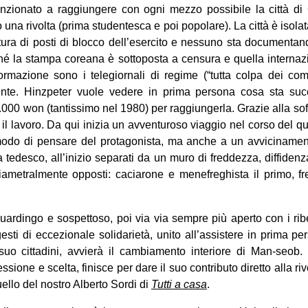
enzionato a raggiungere con ogni mezzo possibile la città d
una rivolta (prima studentesca e poi popolare). La città è isola
ura di posti di blocco dell’esercito e nessuno sta documenta
ché la stampa coreana è sottoposta a censura e quella internaz
ormazione sono i telegiornali di regime (“tutta colpa dei com
ente. Hinzpeter vuole vedere in prima persona cosa sta suc
000 won (tantissimo nel 1980) per raggiungerla. Grazie alla sof
 il lavoro. Da qui inizia un avventuroso viaggio nel corso del qu
do di pensare del protagonista, ma anche a un avvicinament
a tedesco, all’inizio separati da un muro di freddezza, diffidenza
iametralmente opposti: caciarone e menefreghista il primo, fre
guardingo e sospettoso, poi via via sempre più aperto con i rib
esti di eccezionale solidarietà, unito all’assistere in prima pe
 suo cittadini, avvierà il cambiamento interiore di Man-seob. I
essione e scelta, finisce per dare il suo contributo diretto alla ri
ello del nostro Alberto Sordi di
Tutti a casa
.