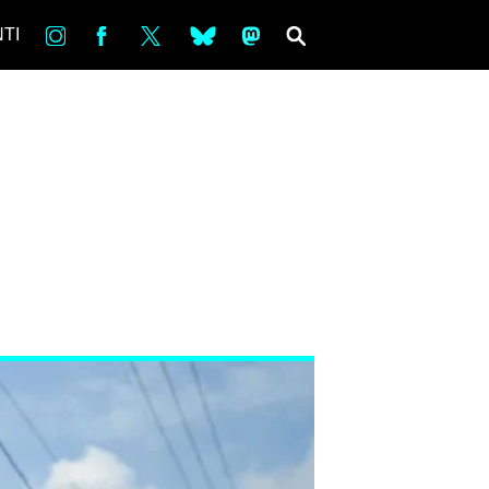
in
Fb
tw
bsky
ms
SEARCH
TI