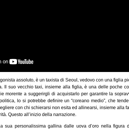
gonista assoluto, è un taxista di Seoul, vedovo con una figlia 
. Il suo vecchio taxi, insieme alla figlia, è una delle poche co
e morente a suggerirgli di acquistarlo per garantire la soprav
politica, lo si potrebbe definire un “coreano medio”, che ten
egliere con chi schierarsi non esita ed allinearsi, insieme alla
ità. Questo all’inizio della narrazione.
 sua personalissima gallina dalle uova d’oro nella figura d