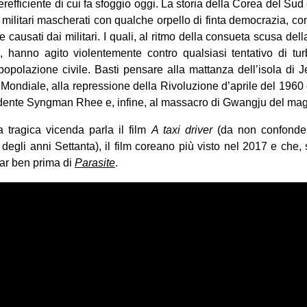
refficiente di cui fa sfoggio oggi. La storia della Corea del Sud è
militari mascherati con qualche orpello di finta democrazia, confl
e causati dai militari. I quali, al ritmo della consueta scusa de
, hanno agito violentemente contro qualsiasi tentativo di turb
opolazione civile. Basti pensare alla mattanza dell’isola di J
Mondiale, alla repressione della Rivoluzione d’aprile del 1960
sidente Syngman Rhee e, infine, al massacro di Gwangju del ma
a tragica vicenda parla il film
A taxi driver
(da non confonde
egli anni Settanta), il film coreano più visto nel 2017 e che,
ar ben prima di
Parasite
.