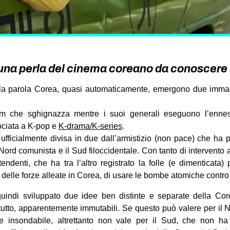
, una perla del cinema coreano da conoscere
la parola Corea, quasi automaticamente, emergono due immagi
m che sghignazza mentre i suoi generali eseguono l’ennesi
ciata a K-pop e
K-drama/K-series
.
ufficialmente divisa in due dall’armistizio (non pace) che ha po
l Nord comunista e il Sud filoccidentale. Con tanto di intervent
ndenti, che ha tra l’altro registrato la folle (e dimenticata
elle forze alleate in Corea, di usare le bombe atomiche contro
ndi sviluppato due idee ben distinte e separate della Core
ttutto, apparentemente immutabili. Se questo può valere per i
 e insondabile, altrettanto non vale per il Sud, che non h