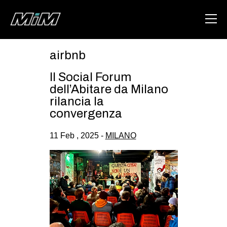
airbnb
HOME
Il Social Forum
ABOUT
dell’Abitare da Milano
rilancia la
AREA
convergenza
DEGENERAZIONE
11 Feb , 2025 -
MILANO
GAZA FREESTYLE
CSOA LAMBRETTA
MSM
STUDENTI TSUNAMI
ZAM