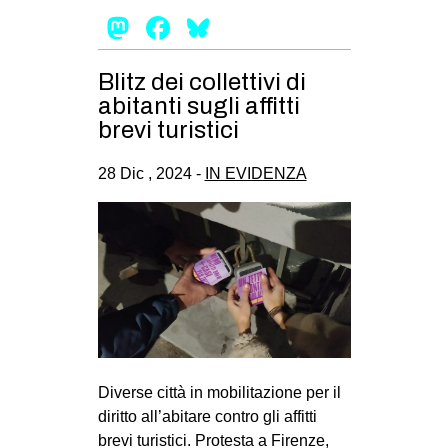
Mastodon
Facebook
Bluesky
EVENTI
in
Blitz dei collettivi di
abitanti sugli affitti
Fb
brevi turistici
tw
28 Dic , 2024 -
IN EVIDENZA
bsky
ms
SEARCH
Diverse città in mobilitazione per il
diritto all’abitare contro gli affitti
brevi turistici. Protesta a Firenze,