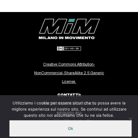
Creative Commons Attribution-
NonCommercial-ShareAlike 2.5 Generic
License.
CONTATTI:
Utilizziamo i cookie per essere sicuri che tu possa avere la
milanoinmovimento@gmail.com
migliore esperienza sul nostro sito. Se continui ad utilizzare
SEGUICI SU:
questo sito noi assumiamo che tu ne sia felice.
Ok
Sito ospitato sulla piattaforma
Midala