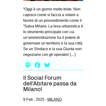
MILANO
“Oggi è un giorno molto triste. Non
MOBILITAZIONI
capisco come si faccia a votare a
SPAZI
favore di un provvedimento come il
“Salva Milano. La leva urbanistica è
SPORT POPOLARE
lo strumento principale con cui
MOVIMENTI
un’amministrazione ha il potere di
governare un territorio e la sua città.
AMBIENTE
Se un Sindaco e la sua Giunta non
ANTIFASCISMO
negoziano con gli operatori […]
DIRITTO ALL’ABITARE
Mastodon
Facebook
Bluesky
GENERI
Il Social Forum
MIGRAZIONI
dell’Abitare passa da
PRECARIATO
Milano!
REPRESSIONE
9 Feb , 2025 -
MILANO
STUDENTI