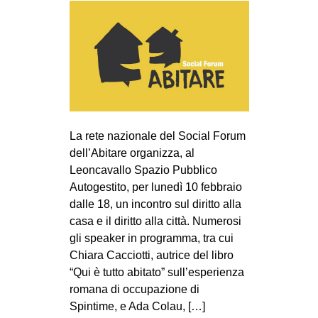
CULTURE
ARTE
CINEMA
MANIFESTI
MUSICA
RECENSIONI
La rete nazionale del Social Forum
dell’Abitare organizza, al
INTERNAZIONALE
Leoncavallo Spazio Pubblico
Autogestito, per lunedì 10 febbraio
AFRICA
dalle 18, un incontro sul diritto alla
AMERICHE
casa e il diritto alla città. Numerosi
ESTREMO ORIENTE
gli speaker in programma, tra cui
Chiara Cacciotti, autrice del libro
EUROPA
“Qui è tutto abitato” sull’esperienza
MEDIO ORIENTE
romana di occupazione di
Spintime, e Ada Colau, […]
MONDO