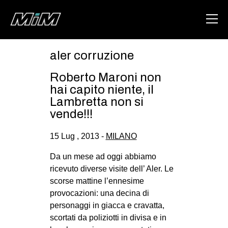
aler corruzione
HOME
Roberto Maroni non
ABOUT
hai capito niente, il
Lambretta non si
AREA
vende!!!
DEGENERAZIONE
15 Lug , 2013 -
MILANO
GAZA FREESTYLE
Da un mese ad oggi abbiamo
CSOA LAMBRETTA
ricevuto diverse visite dell’ Aler. Le
MSM
scorse mattine l’ennesime
provocazioni: una decina di
STUDENTI TSUNAMI
personaggi in giacca e cravatta,
ZAM
scortati da poliziotti in divisa e in