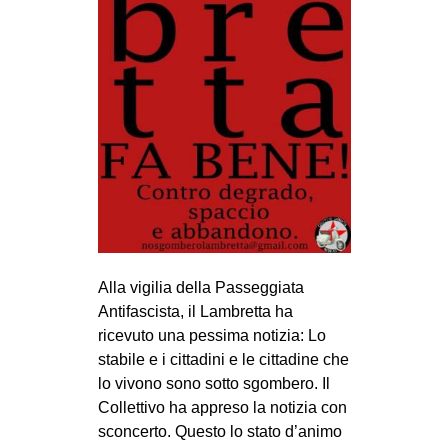
CULTURE
ARTE
CINEMA
MANIFESTI
MUSICA
RECENSIONI
INTERNAZIONALE
AFRICA
Alla vigilia della Passeggiata
AMERICHE
Antifascista, il Lambretta ha
ESTREMO ORIENTE
ricevuto una pessima notizia: Lo
stabile e i cittadini e le cittadine che
EUROPA
lo vivono sono sotto sgombero. Il
MEDIO ORIENTE
Collettivo ha appreso la notizia con
sconcerto. Questo lo stato d’animo
MONDO