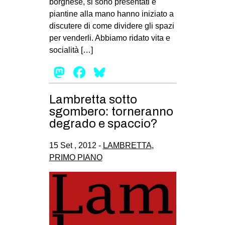
borghese, si sono presentati e
MILANO
piantine alla mano hanno iniziato a
MOBILITAZIONI
discutere di come dividere gli spazi
per venderli. Abbiamo ridato vita e
SPAZI
socialità […]
SPORT POPOLARE
Mastodon
Facebook
Bluesky
MOVIMENTI
AMBIENTE
Lambretta sotto
sgombero: torneranno
ANTIFASCISMO
degrado e spaccio?
DIRITTO ALL’ABITARE
15 Set , 2012 -
LAMBRETTA
,
GENERI
PRIMO PIANO
MIGRAZIONI
PRECARIATO
REPRESSIONE
STUDENTI