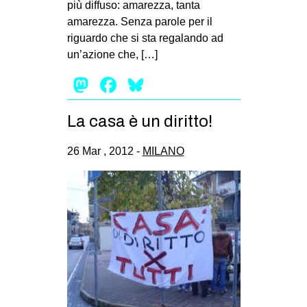
più diffuso: amarezza, tanta
EVENTI
amarezza. Senza parole per il
riguardo che si sta regalando ad
in
un’azione che, […]
Mastodon
Facebook
Bluesky
Fb
tw
La casa è un diritto!
bsky
26 Mar , 2012 -
MILANO
ms
SEARCH