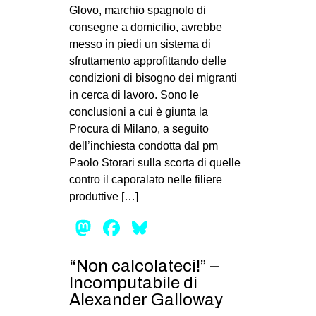
MILANO
Glovo, marchio spagnolo di
consegne a domicilio, avrebbe
MOBILITAZIONI
messo in piedi un sistema di
SPAZI
sfruttamento approfittando delle
condizioni di bisogno dei migranti
SPORT POPOLARE
in cerca di lavoro. Sono le
MOVIMENTI
conclusioni a cui è giunta la
Procura di Milano, a seguito
AMBIENTE
dell’inchiesta condotta dal pm
ANTIFASCISMO
Paolo Storari sulla scorta di quelle
contro il caporalato nelle filiere
DIRITTO ALL’ABITARE
produttive […]
GENERI
Mastodon
Facebook
Bluesky
MIGRAZIONI
PRECARIATO
“Non calcolateci!” –
REPRESSIONE
Incomputabile di
Alexander Galloway
STUDENTI