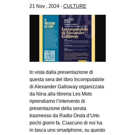
CULTURE
21 Nov , 2024 -
CULTURE
ARTE
CINEMA
MANIFESTI
MUSICA
RECENSIONI
INTERNAZIONALE
In vista dalla presentazione di
questa sera del libro Incomputabile
AFRICA
di Alexander Galloway organizzata
AMERICHE
da Nina alla libreria Les Mots
ESTREMO ORIENTE
riprendiamo l’intervento di
presentazione della serata
EUROPA
trasmesso da Radio Onda d’Urto
MEDIO ORIENTE
pochi giorni fa. Ciascuno di noi ha
in tasca uno smartphone, su questo
MONDO