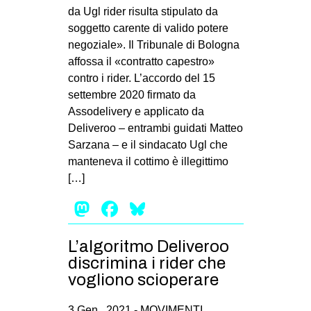
da Ugl rider risulta stipulato da
soggetto carente di valido potere
negoziale». Il Tribunale di Bologna
affossa il «contratto capestro»
contro i rider. L’accordo del 15
settembre 2020 firmato da
Assodelivery e applicato da
Deliveroo – entrambi guidati Matteo
Sarzana – e il sindacato Ugl che
manteneva il cottimo è illegittimo
[…]
Mastodon
Facebook
Bluesky
L’algoritmo Deliveroo
discrimina i rider che
vogliono scioperare
3 Gen , 2021 -
MOVIMENTI
,