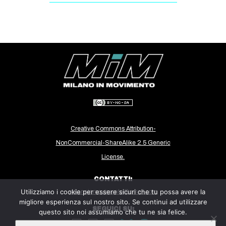
Creative Commons Attribution-
NonCommercial-ShareAlike 2.5 Generic
License.
CONTATTI:
Utilizziamo i cookie per essere sicuri che tu possa avere la
milanoinmovimento@gmail.com
migliore esperienza sul nostro sito. Se continui ad utilizzare
SEGUICI SU:
questo sito noi assumiamo che tu ne sia felice.