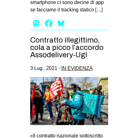
smartphone ci sono decine di app
EVENTI
se facciamo il tracking statico […]
Mastodon
Facebook
Bluesky
in
Fb
Contratto illegittimo,
cola a picco l’accordo
tw
Assodelivery-Ugl
bsky
3 Lug , 2021 -
IN EVIDENZA
ms
SEARCH
«Il contratto nazionale sottoscritto