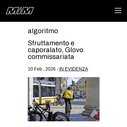
algoritmo
HOME
Sfruttamento e
ABOUT
caporalato, Glovo
commissariata
AREA
10 Feb , 2026 -
IN EVIDENZA
DEGENERAZIONE
GAZA FREESTYLE
CSOA LAMBRETTA
MSM
STUDENTI TSUNAMI
ZAM