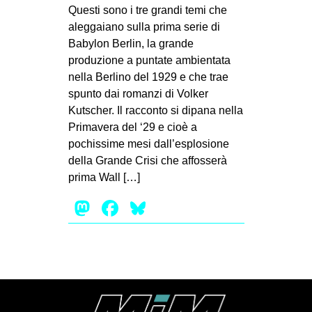
MILANO
Questi sono i tre grandi temi che
aleggaiano sulla prima serie di
MOBILITAZIONI
Babylon Berlin, la grande
SPAZI
produzione a puntate ambientata
nella Berlino del 1929 e che trae
SPORT POPOLARE
spunto dai romanzi di Volker
MOVIMENTI
Kutscher. Il racconto si dipana nella
Primavera del ‘29 e cioè a
AMBIENTE
pochissime mesi dall’esplosione
ANTIFASCISMO
della Grande Crisi che affosserà
prima Wall […]
DIRITTO ALL’ABITARE
Mastodon
Facebook
Bluesky
GENERI
MIGRAZIONI
PRECARIATO
REPRESSIONE
STUDENTI