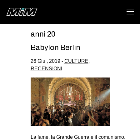
anni 20
HOME
Babylon Berlin
ABOUT
26 Giu , 2019 -
CULTURE
,
AREA
RECENSIONI
DEGENERAZIONE
GAZA FREESTYLE
CSOA LAMBRETTA
MSM
STUDENTI TSUNAMI
ZAM
La fame, la Grande Guerra e il comunismo.