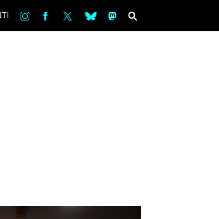
in
Fb
tw
bsky
ms
SEARCH
TI