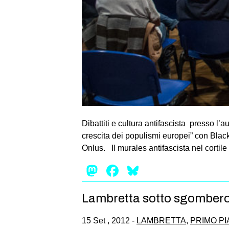
Dibattiti e cultura antifascista presso l’
crescita dei populismi europei” con Bla
Onlus. Il murales antifascista nel cortil
Mastodon
Facebook
Bluesky
Lambretta sotto sgombero
15 Set , 2012 -
LAMBRETTA
,
PRIMO P