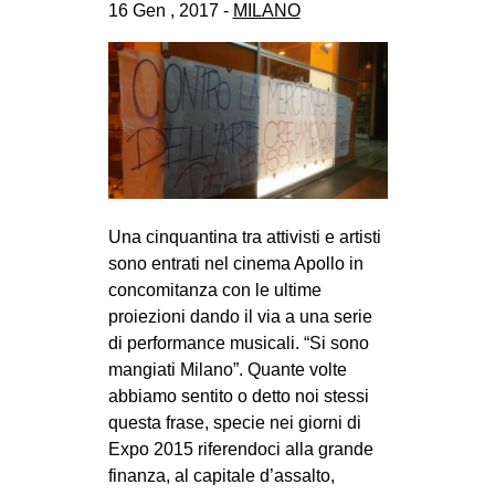
16 Gen , 2017 -
MILANO
CULTURE
ARTE
CINEMA
MANIFESTI
MUSICA
RECENSIONI
Una cinquantina tra attivisti e artisti
INTERNAZIONALE
sono entrati nel cinema Apollo in
concomitanza con le ultime
AFRICA
proiezioni dando il via a una serie
AMERICHE
di performance musicali. “Si sono
ESTREMO ORIENTE
mangiati Milano”. Quante volte
abbiamo sentito o detto noi stessi
EUROPA
questa frase, specie nei giorni di
MEDIO ORIENTE
Expo 2015 riferendoci alla grande
finanza, al capitale d’assalto,
MONDO