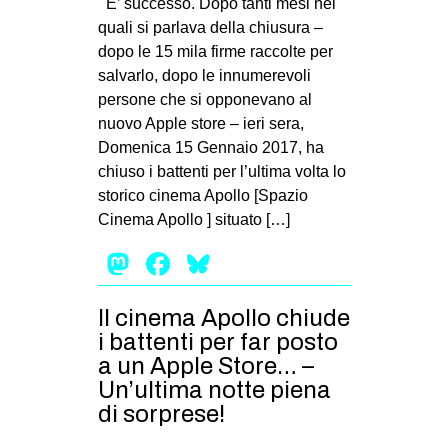
E’ successo. Dopo tanti mesi nei
MILANO
quali si parlava della chiusura –
MOBILITAZIONI
dopo le 15 mila firme raccolte per
salvarlo, dopo le innumerevoli
SPAZI
persone che si opponevano al
SPORT POPOLARE
nuovo Apple store – ieri sera,
Domenica 15 Gennaio 2017, ha
MOVIMENTI
chiuso i battenti per l’ultima volta lo
AMBIENTE
storico cinema Apollo [Spazio
Cinema Apollo ] situato […]
ANTIFASCISMO
Mastodon
Facebook
Bluesky
DIRITTO ALL’ABITARE
GENERI
Il cinema Apollo chiude
MIGRAZIONI
i battenti per far posto
PRECARIATO
a un Apple Store… –
Un’ultima notte piena
REPRESSIONE
di sorprese!
STUDENTI