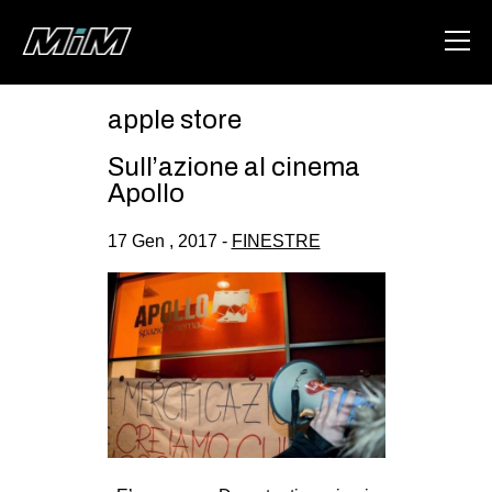
apple store
HOME
Sull’azione al cinema
ABOUT
Apollo
AREA
17 Gen , 2017 -
FINESTRE
DEGENERAZIONE
GAZA FREESTYLE
CSOA LAMBRETTA
MSM
STUDENTI TSUNAMI
ZAM