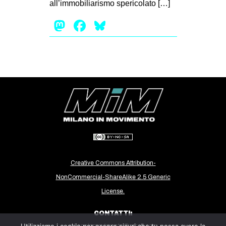
all’immobiliarismo spericolato […]
EVENTI
Mastodon
Facebook
Bluesky
in
Fb
tw
bsky
ms
SEARCH
Creative Commons Attribution-
NonCommercial-ShareAlike 2.5 Generic
License.
CONTATTI:
milanoinmovimento@gmail.com