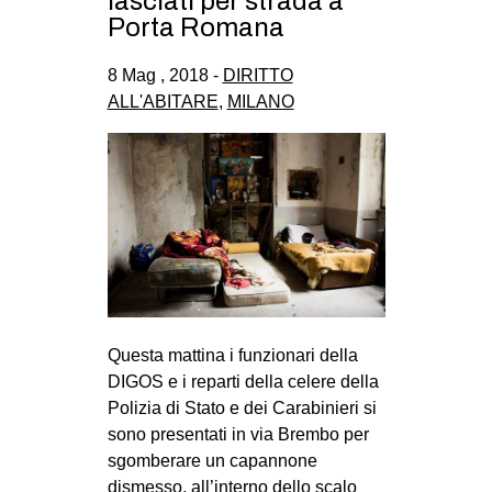
lasciati per strada a
CULTURE
Porta Romana
ARTE
8 Mag , 2018 -
DIRITTO
CINEMA
ALL'ABITARE
,
MILANO
MANIFESTI
MUSICA
RECENSIONI
INTERNAZIONALE
AFRICA
AMERICHE
Questa mattina i funzionari della
ESTREMO ORIENTE
DIGOS e i reparti della celere della
EUROPA
Polizia di Stato e dei Carabinieri si
sono presentati in via Brembo per
MEDIO ORIENTE
sgomberare un capannone
MONDO
dismesso, all’interno dello scalo