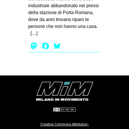
industriale abbandonato nei pressi
EVENTI
della stazione di Porta Romana,
dove da anni trovano riparo le
in
persone che non hanno una casa.
[…]
Fb
Mastodon
Facebook
Bluesky
tw
bsky
ms
SEARCH
Creative Commons Attribution-