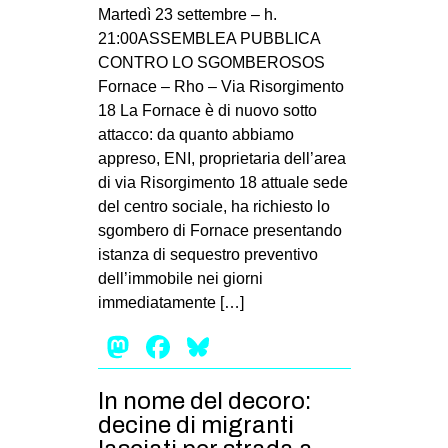
MILANO
Martedì 23 settembre – h.
21:00ASSEMBLEA PUBBLICA
MOBILITAZIONI
CONTRO LO SGOMBEROSOS
SPAZI
Fornace – Rho – Via Risorgimento
18 La Fornace è di nuovo sotto
SPORT POPOLARE
attacco: da quanto abbiamo
MOVIMENTI
appreso, ENI, proprietaria dell’area
di via Risorgimento 18 attuale sede
AMBIENTE
del centro sociale, ha richiesto lo
ANTIFASCISMO
sgombero di Fornace presentando
istanza di sequestro preventivo
DIRITTO ALL’ABITARE
dell’immobile nei giorni
GENERI
immediatamente […]
MIGRAZIONI
Mastodon
Facebook
Bluesky
PRECARIATO
REPRESSIONE
In nome del decoro:
decine di migranti
STUDENTI