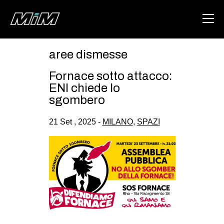
aree dismesse
HOME
Fornace sotto attacco:
ABOUT
ENI chiede lo
sgombero
AREA
21 Set , 2025 -
MILANO
,
SPAZI
DEGENERAZIONE
GAZA FREESTYLE
CSOA LAMBRETTA
MSM
STUDENTI TSUNAMI
ZAM