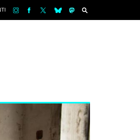
in
Fb
tw
bsky
ms
SEARCH
TI