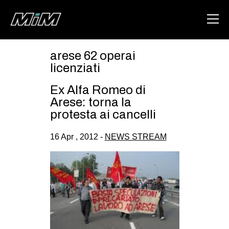
arese 62 operai
HOME
licenziati
ABOUT
Ex Alfa Romeo di
Arese: torna la
AREA
protesta ai cancelli
DEGENERAZIONE
16 Apr , 2012 -
NEWS STREAM
GAZA FREESTYLE
CSOA LAMBRETTA
MSM
STUDENTI TSUNAMI
ZAM