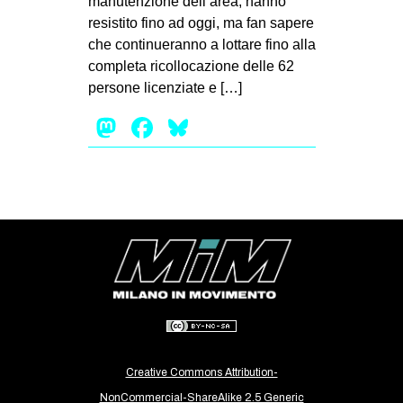
manutenzione dell’area, hanno
resistito fino ad oggi, ma fan sapere
EVENTI
che continueranno a lottare fino alla
in
completa ricollocazione delle 62
persone licenziate e […]
Fb
Mastodon
Facebook
Bluesky
tw
bsky
ms
SEARCH
Creative Commons Attribution-
NonCommercial-ShareAlike 2.5 Generic