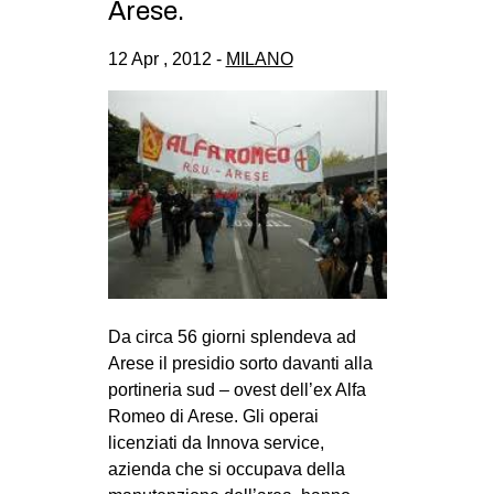
Arese.
CULTURE
12 Apr , 2012 -
MILANO
ARTE
CINEMA
MANIFESTI
MUSICA
RECENSIONI
INTERNAZIONALE
AFRICA
AMERICHE
Da circa 56 giorni splendeva ad
Arese il presidio sorto davanti alla
ESTREMO ORIENTE
portineria sud – ovest dell’ex Alfa
EUROPA
Romeo di Arese. Gli operai
MEDIO ORIENTE
licenziati da Innova service,
azienda che si occupava della
MONDO