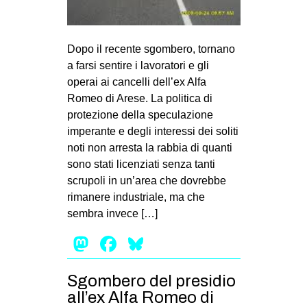
MILANO
MOBILITAZIONI
Dopo il recente sgombero, tornano
SPAZI
a farsi sentire i lavoratori e gli
SPORT POPOLARE
operai ai cancelli dell’ex Alfa
Romeo di Arese. La politica di
MOVIMENTI
protezione della speculazione
AMBIENTE
imperante e degli interessi dei soliti
noti non arresta la rabbia di quanti
ANTIFASCISMO
sono stati licenziati senza tanti
DIRITTO ALL’ABITARE
scrupoli in un’area che dovrebbe
rimanere industriale, ma che
GENERI
sembra invece […]
MIGRAZIONI
Mastodon
Facebook
Bluesky
PRECARIATO
REPRESSIONE
Sgombero del presidio
STUDENTI
all’ex Alfa Romeo di