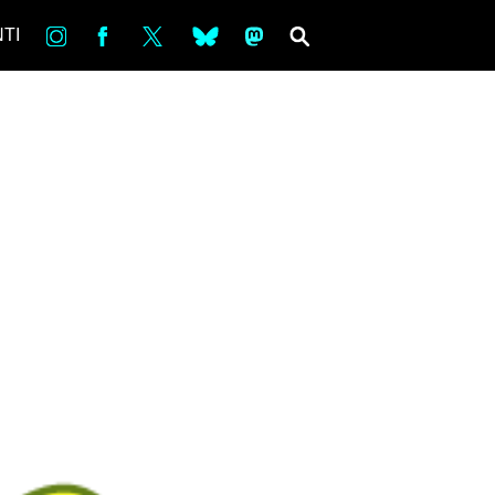
in
Fb
tw
bsky
ms
SEARCH
TI