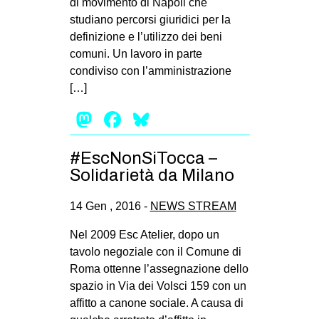
di movimento di Napoli che
MILANO
studiano percorsi giuridici per la
MOBILITAZIONI
definizione e l’utilizzo dei beni
comuni. Un lavoro in parte
SPAZI
condiviso con l’amministrazione
SPORT POPOLARE
[…]
MOVIMENTI
Mastodon
Facebook
Bluesky
AMBIENTE
#EscNonSiTocca –
ANTIFASCISMO
Solidarietà da Milano
DIRITTO ALL’ABITARE
14 Gen , 2016 -
NEWS STREAM
GENERI
MIGRAZIONI
Nel 2009 Esc Atelier, dopo un
tavolo negoziale con il Comune di
PRECARIATO
Roma ottenne l’assegnazione dello
REPRESSIONE
spazio in Via dei Volsci 159 con un
affitto a canone sociale. A causa di
STUDENTI