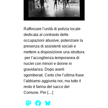
EVENTI
in
Fb
Rafforzare l’unità di polizia locale
dedicata al contrasto delle
tw
occupazioni abusive, potenziare la
presenza di assistenti sociali e
bsky
mettere a disposizione una struttura
per l’accoglienza temporanea di
ms
nuclei con minori e donne in
gravidanza. Dopo averli
SEARCH
sgomberati. Certo che l’ultima frase
l’abbiamo aggiunta noi, ma tutto il
resto è farina del sacco del
Comune. Per […]
Mastodon
Facebook
Bluesky