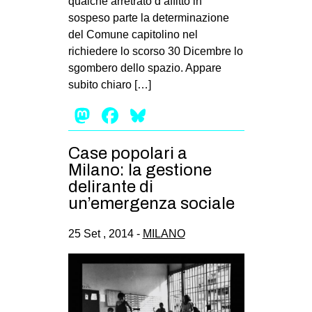
qualche arretrato d’affitto in
CULTURE
sospeso parte la determinazione
del Comune capitolino nel
ARTE
richiedere lo scorso 30 Dicembre lo
CINEMA
sgombero dello spazio. Appare
subito chiaro […]
MANIFESTI
MUSICA
Mastodon
Facebook
Bluesky
RECENSIONI
Case popolari a
INTERNAZIONALE
Milano: la gestione
delirante di
AFRICA
un’emergenza sociale
AMERICHE
ESTREMO ORIENTE
25 Set , 2014 -
MILANO
EUROPA
MEDIO ORIENTE
MONDO