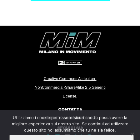
Creative Commons Attribution-
NonCommercial-ShareAlike 2.5 Generic
License.
CONTATTI:
Utilizziamo i cookie per essere sicuri che tu possa avere la
milanoinmovimento@gmail.com
migliore esperienza sul nostro sito. Se continui ad utilizzare
SEGUICI SU:
questo sito noi assumiamo che tu ne sia felice.