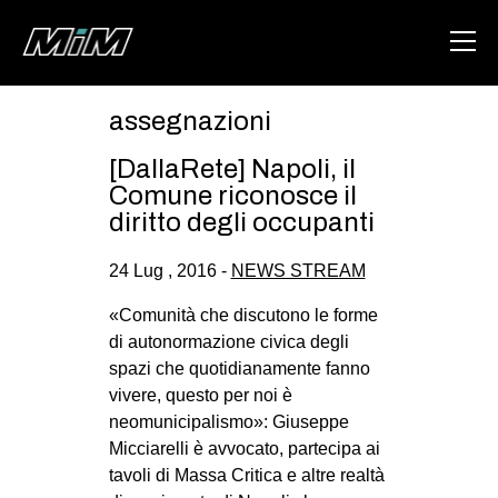
assegnazioni
HOME
[DallaRete] Napoli, il
ABOUT
Comune riconosce il
diritto degli occupanti
AREA
24 Lug , 2016 -
NEWS STREAM
DEGENERAZIONE
GAZA FREESTYLE
«Comunità che discutono le forme
di autonormazione civica degli
CSOA LAMBRETTA
spazi che quotidianamente fanno
MSM
vivere, questo per noi è
neomunicipalismo»: Giuseppe
STUDENTI TSUNAMI
Micciarelli è avvocato, partecipa ai
ZAM
tavoli di Massa Critica e altre realtà